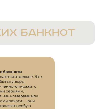
ких банкнот
е банкноты
ваются отдельно. Это
 быть купюры
иченного тиража, с
ми сериями,
выми номерами или
ами печати — они
тавляют особую