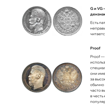
G и VG 
дензнак
Есть па
неправи
читаетс
Proof
Proof —
использ
специал
они име
за высо
обычно 
часто в
в честь
популя