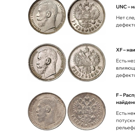
UNC – 
Нет сле
дефекто
XF – н
Есть не
влияющи
дефекто
F – Рас
найден
Есть не
потускн
рельефа