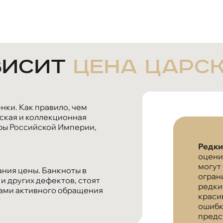
висит
цена царс
ки. Как правило, чем
ская и коллекционная
ры Российской Империи,
Редки
оцени
могут
ния цены. Банкноты в
огран
 и других дефектов, стоят
редки
ками активного обращения
краси
ошибк
предс