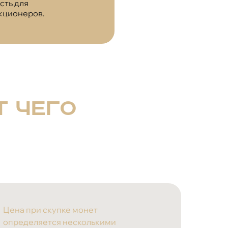
сть для
кционеров.
т чего
Цена при скупке монет
определяется несколькими