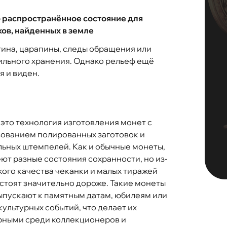
– распространённое состояние для
ов, найденных в земле
тина, царапины, следы обращения или
льного хранения. Однако рельеф ещё
я и виден.
 это технология изготовления монет с
ованием полированных заготовок и
ьных штемпелей. Как и обычные монеты,
ют разные состояния сохранности, но из-
кого качества чеканки и малых тиражей
стоят значительно дороже. Такие монеты
ыпускают к памятным датам, юбилеям или
 культурных событий, что делает их
рными среди коллекционеров и