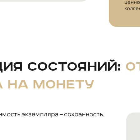
ценно
колле
ия состояний:
о
а на монету
мость экземпляра – сохранность.