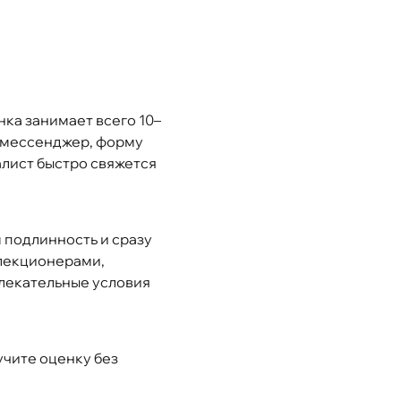
ка занимает всего 10–
з мессенджер, форму
алист быстро свяжется
 подлинность и сразу
лекционерами,
лекательные условия
учите оценку без