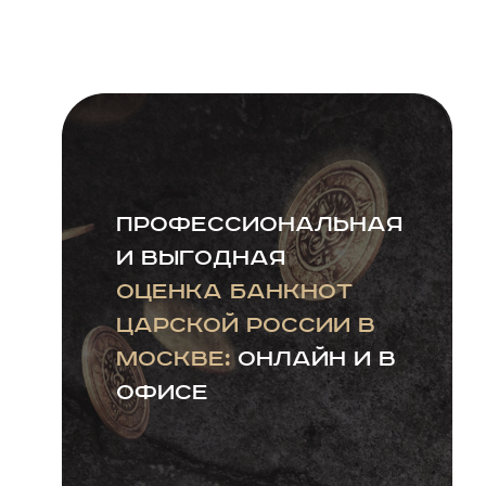
Профессиональная
и выгодная
оценка банкнот
царской России в
Москве:
онлайн и в
офисе