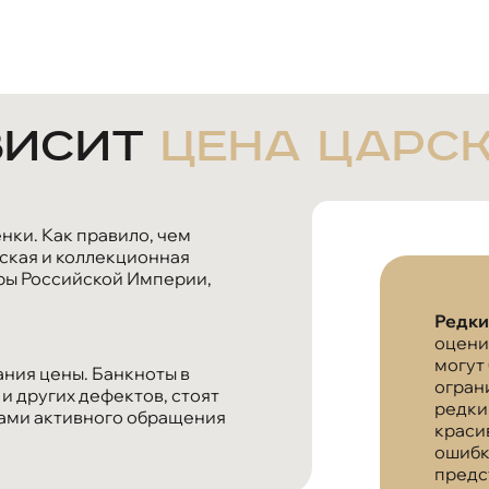
висит
цена царс
ки. Как правило, чем
ская и коллекционная
ры Российской Империи,
Редки
оцени
могут
ния цены. Банкноты в
огран
 и других дефектов, стоят
редки
ками активного обращения
краси
ошибк
предс