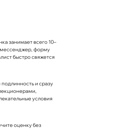
ка занимает всего 10–
з мессенджер, форму
алист быстро свяжется
 подлинность и сразу
лекционерами,
лекательные условия
учите оценку без