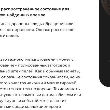
– распространённое состояние для
ов, найденных в земле
тина, царапины, следы обращения или
льного хранения. Однако рельеф ещё
я и виден.
 это технология изготовления монет с
ованием полированных заготовок и
ьных штемпелей. Как и обычные монеты,
ют разные состояния сохранности, но из-
кого качества чеканки и малых тиражей
стоят значительно дороже. Такие монеты
ыпускают к памятным датам, юбилеям или
 культурных событий, что делает их
рными среди коллекционеров и