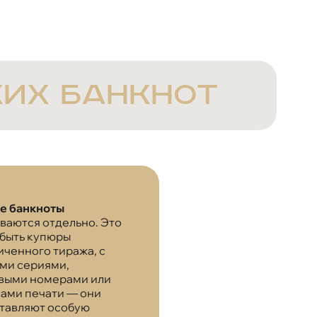
ких банкнот
е банкноты
ваются отдельно. Это
 быть купюры
иченного тиража, с
ми сериями,
выми номерами или
ами печати — они
тавляют особую