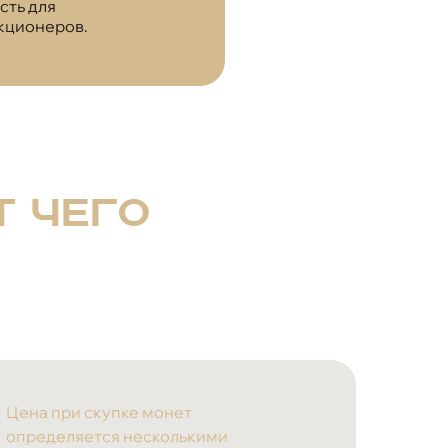
сть для
кционеров.
т чего
Цена при скупке монет
определяется несколькими