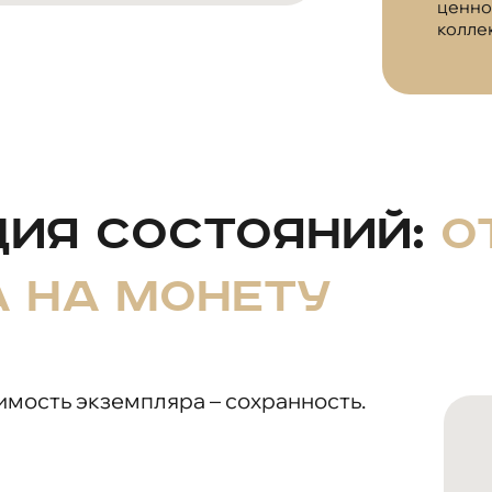
ценно
колле
ия состояний:
о
а на монету
мость экземпляра – сохранность.