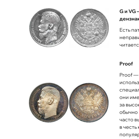
G и VG 
дензнак
Есть па
неправи
читаетс
Proof
Proof —
использ
специал
они име
за высо
обычно 
часто в
в честь
популя