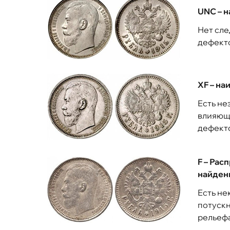
UNC – 
Нет сле
дефекто
XF – н
Есть не
влияющи
дефекто
F – Рас
найден
Есть не
потускн
рельефа