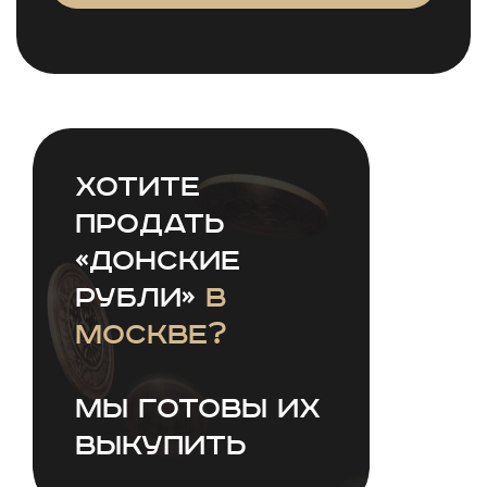
Хотите
продать
«донские
рубли»
в
Москве?
Мы готовы их
выкупить