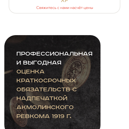
xf
Свяжитесь с нами насчёт цены
Профессиональная
и выгодная
оценка
краткосрочных
обязательств с
надпечаткой
Акмолинского
ревкома 1919 г.