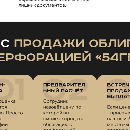
лишних документов.
сс
продажи обли
ерфорацией «54Г
н-
Предварител
Встреч
а
ьный расчёт
прода
выпла
оценка
Сотрудник
тся
назовёт цену, по
Если цена
о. Просто
которой вы
– приезжа
е
сможете продать
наш офис!
фии
облигацию с
месте мы
и с
перфорацией
проверим