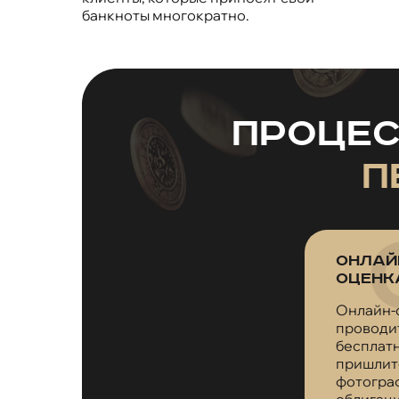
банкноты многократно.
Проце
п
Онлай
оценк
Онлайн-
проводи
бесплатн
пришлит
фотогра
облигаци