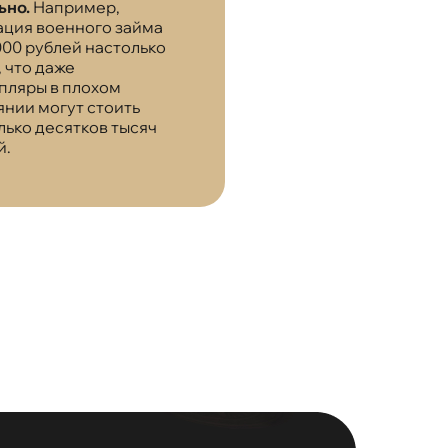
ьно.
Например,
ация военного займа
000 рублей настолько
 что даже
пляры в плохом
янии могут стоить
лько десятков тысяч
й.