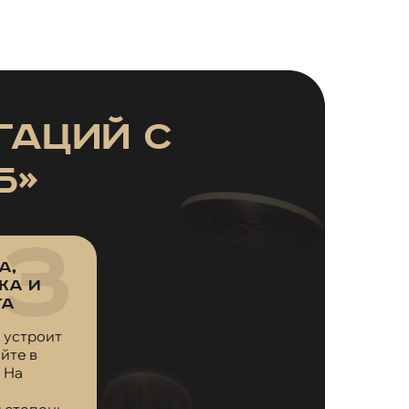
гаций с
Б»
а,
жа и
та
 устроит
йте в
 На
 степень