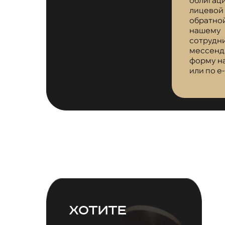
лицевой
обратно
нашему
сотрудн
мессенд
форму на
или по e-
Хотите