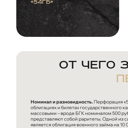
«54ГБ»
От чего 
п
Номинал и разновидность.
Перфорация «5
облигациях и билетах государственного к
массовыми – вроде БГК номиналом 500 руб
представляют собой раритеты. Одной из са
является облигация военного займа на 10