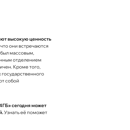
яют высокую ценность
 что они встречаются
. был массовым,
енным отделением
ичен. Кроме того,
х государственного
ют собой
4ГБ» сегодня может
й.
Узнать её поможет