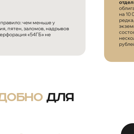
отдел
облиг
на 10 
редка,
 правило: чем меньше у
экзем
я, пятен, заломов, надрывов
состо
перфорация «54ГБ» не
неско
рубле
удобно
для