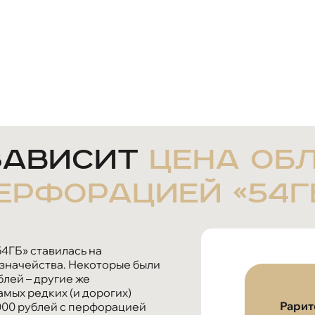
зависит
цена об
ерфорацией «54Г
4ГБ» ставилась на
азначейства. Некоторые были
лей – другие же
мых редких (и дорогих)
Рарит
 000 рублей с перфорацией