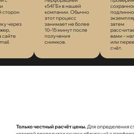
 и
«54ГБ» в нашей
сохранно
й сторон
компании. Обычно
подлинно
этот процесс
экземпляр
ику через
занимает не более
затем
жер,
10–15 минут после
рассчита
 сайте
получения
вами – н
mail.
снимков.
или пере
счёт.
Только честный расчёт цены.
Для определения с
которой проводится скупка облигаций с перфора