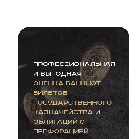
Профессиональная
и выгодная
оценка банкнот
билетов
государственного
казначейства и
облигаций с
перфорацией