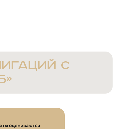
лигаций с
Б»
еты оцениваются