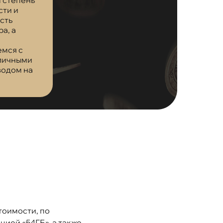
сти и
сть
а, а
емся с
аличными
водом на
тоимости, по
цией «54ГБ», а также