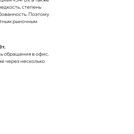
редкость, степень
бованность. Поэтому
стным рыночным
т.
ь обращения в офис.
же через несколько