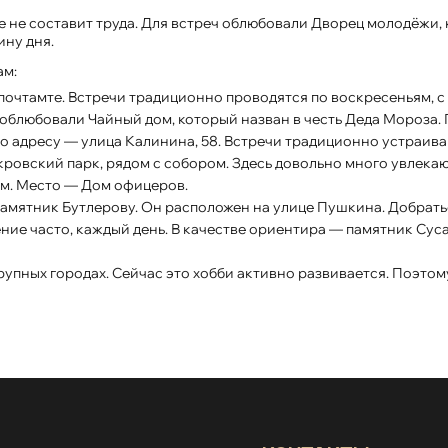
е не составит труда. Для встреч облюбовали Дворец молодёжи, 
ину дня.
ам:
очтамте. Встречи традиционно проводятся по воскресеньям, с у
облюбовали Чайный дом, который назван в честь Деда Мороза. 
о адресу — улица Калинина, 58. Встречи традиционно устраива
ровский парк, рядом с собором. Здесь довольно много увлекающ
ам. Место — Дом офицеров.
 памятник Бутлерову. Он расположен на улице Пушкина. Добра
ие часто, каждый день. В качестве ориентира — памятник Суса
упных городах. Сейчас это хобби активно развивается. Поэто