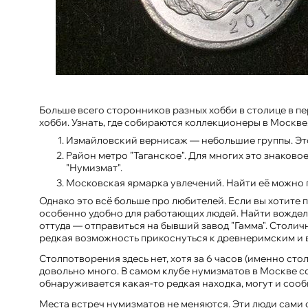
Больше всего сторонников разных хобби в столице в п
хобби. Узнать, где собираются коллекционеры в Москв
Измайловский вернисаж — небольшие группы. Это
Район метро "Таганское". Для многих это знаково
"Нумизмат".
Московская ярмарка увлечений. Найти её можно п
Однако это всё больше про любителей. Если вы хотите
особенно удобно для работающих людей. Найти вожделен
оттуда — отправиться на бывший завод "Гамма". Столичн
редкая возможность прикоснуться к древнеримским и 
Столпотворения здесь нет, хотя за 6 часов (именно ст
довольно много. В самом клубе нумизматов в Москве с
обнаруживается какая-то редкая находка, могут и сооб
Места встреч нумизматов не меняются. Эти люди сами с