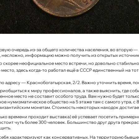
ервую очередь из-за общего количества населения, во вторую
е, несложно, информацию можно получить из открытых источник
 скорее неофициальное место встречи, но довольно стабильно
е место, здесь когда-то работал ещё в СССР единственный на 
о адресу — Краснобогатырская, 2/2. Важно уточнить время, по
 приобщиться к миру профессионалов, а также выяснить, где со
ное место не составит особого труда. Вам нужно будет только
ое нумизматическое общество на 5 этаже там с самого утра, с 8
византийским монетам. Стоимость некоторых находок достигае
олько времени проходит выставка) её успевает посетить примерн
остоит чуть более 300 человек. Большинство друг друга прекра
щить.
ебя характеризуют как консервативных. На территорию бывшего