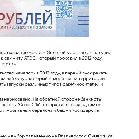
е название моста – "Золотой мост", но он получил
 саммиту АТЭС, который проходил в 2012 году.
опортом.
ство началось в 2010 году, а первый пуск ракеты
ом Байконур, который находится на территории
ть запуски различных типов ракет-носителей и
там нарисовано. На обратной стороне банкноты
акеты "Союз-2.1а", которая является одним из
кс и мобильный сервисный башни космодрома.
почему выбор пал именно на Владивосток. Символика