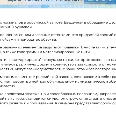
 номиналов в российской валюте. Введенная в обращение шесть 
ше 5000 рублевой.
основном синим и зеленым оттенками, что придает ей свежий 
– пейзажи и природные объекты.
различных элементов защиты от подделки. В числе таких элеме
, а также голограммы и металлизированные нити.
тактильная маркировка" – выпуклые точки, которые позволяют
 и имеют различную форму и количество в зависимости от ном
ностями могут взаимодействовать с банкнотами без посторонн
ременным элементом российской валюты, сочетающим в себе кр
зволяет говорить о ней, как об уникальном нумизматическом объ
областях.
ько средством платежа, но и своеобразным посланием, направл
ый на купюре, становится символом стремления страны к новы
вого развития и процветания. А сама она представляет собой о