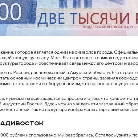
ение, которое является одним из символов города. Официально
ей танцующую пару. Мост был построен в рамках подготовки к
уктуры города и обеспечивает связь между его центром и аэр
нтр России, расположенный в Амурской области. Его строитель
 стать основным космическим центром страны, заменяя космодр
ыми технологиями и оборудованием, что позволяет осуществля
е, нумизматы еще задаются вопросом и о том, что конкретно 
индустрии России. Здесь можно увидеть стилизованный образ р
ме Восточный. Также на купюре изображены стартовый компле
ладивосток
 2000 рублей использовано, мы разобрались. Осталось узнать, 