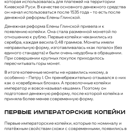
которая использовалась для платежей на территории
Киевской Руси. В качестве основного денежного средства
он начал использоваться после 1535 года – то есть после
денежной реформы Елены Глинской.
Денежная реформа Елены Глинской привела и к
появлению копейки. Она стала разменной монетой по
отношению к рублю. Первые копейки чеканились из
серебра, каждая весила 0,48 граммов. Монеты имели
неправильную форму, изготавливалась «как попало» (без
единого стандарта) и были очень неудобны в обращении.
При совершении крупных покупок приходилось
пересчитывать горы монет.
В итоге копеечные монеты не нравились никому, а
особенно – Петру I. Он пренебрежительно отзывался о них
как о «серебряных блохах». А проволочные копейки
император и вовсе называл «вшами». Поэтому он
подготовил денежную реформу, после которой копейка и
приняла более-менее современную форму.
Первые императорские копейки
Первые императорские копейки, которые по номиналу и
платёжным свойствам схожи с современными, появились в