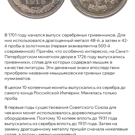
В 1701 году начался выпуск серебряных гривенников. Для
них использовался драгоценный металл 48-й, а затем и 42-
й пробы в золотниках (первая эквивалентна 500-й
современной). Причём, что особенно интересно, на Санкт-
Петербургском монетном дворе в 1726 году выпускались
гривенники, сплав для которых содержал мышьяк в
качестве лигатуры. Эти денежные знаки впоследствии
приобрели название «мышьяковские гривны» среди
нумизматов.
В целом 10-копеечные монеты выпускались из серебра до
самого конца Российской Империи. Менялась только
проба.
В первые годы существования Советского Союза для
чеканки монет использовалось дореволюционное
оборудование. Поэтому 10 копеек вплоть до 1931 года
выпускались из серебра вплоть до 1931 года. Затем на
замену драгоценному металлу пришёл сначала никелевые
сплав, а потом – медно-никелевый.