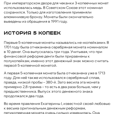
При императорском дворе для чеканки 3-копеечных монет
использовалась медь. В Советском Союзе этот номинал
сохранился. Только для изготовления применяли
алюминиевую бронзу. Монеты были окончательно
выведены из обращения в 1991 году.
История 5 копеек
Первые 5-копеечные монеты назывались не «копейками». В
1701 году была отчеканена серебряная монета номиналом
в 10 денег. Она выпускалась три года. Учитывая, что при
финансовой реформе денги были приравнены к
полукопейкам, именно этот денежный знак можно считать
первой 5-копеечной монетой.
А первая 5-копеечная монета была отчеканена уже в 1713
году. Для неё также использовался серебряный сплав,
правда, низкой пробы – 380-й. Зато весила эта монета
примерно 2,8 грамма – то есть в два раза больше, чем у
предшественника. Выпуск этого денежного знака
продолжался два года.
Во время правления Екатерины I, известной своей любовью
к весьма оригинальным денежным реформам,
пятикопеечная монета очень сильно изменилась. Она