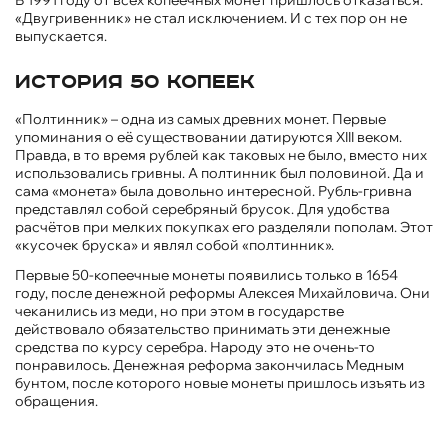
«Двугривенник» не стал исключением. И с тех пор он не
выпускается.
История 50 копеек
«Полтинник» – одна из самых древних монет. Первые
упоминания о её существовании датируются XIII веком.
Правда, в то время рублей как таковых не было, вместо них
использовались гривны. А полтинник был половиной. Да и
сама «монета» была довольно интересной. Рубль-гривна
представлял собой серебряный брусок. Для удобства
расчётов при мелких покупках его разделяли пополам. Этот
«кусочек бруска» и являл собой «полтинник».
Первые 50-копеечные монеты появились только в 1654
году, после денежной реформы Алексея Михайловича. Они
чеканились из меди, но при этом в государстве
действовало обязательство принимать эти денежные
средства по курсу серебра. Народу это не очень-то
понравилось. Денежная реформа закончилась Медным
бунтом, после которого новые монеты пришлось изъять из
обращения.