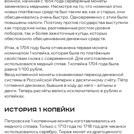
войной, начиная с 1654 года серебряные монеты
заменялись медными. Несмотря на то, что номинал этих
новых платёжных средств был таким же, как и старых, они
обесценивались очень быстро. Одновременно с этим были
повышены налоги. Поэтому против государства выступили
как городские низы, разгневанные ростом уровня
поборов, так и более зажиточные купцы, которых
обеспокоило обесценивание денежных средств.
Итак, в 1704 году была отчеканена первая монета
номиналом 1 копейка, которая была по платёжным
свойствам схожа с современной. Для изготовления
использовался медный сплав. 1 копейка 1704 года была
равна 1/100 рубля.
Ввод копеечной монеты ознаменовал переход денежной
системы в Российской Империи к десятичному счёту. Пётр
I отменил дензнаки, бывшие в ходу до него – алтыны и
денги. Теперь расчёты велись исключительно в рублях и
копейках.
История 1 копейки
Петровские 1-копеечные монеты изготавливались из
медного сплава. Только с 1713 года по 1718 год для чеканки
использовалось серебро. Тираж монет из драгоценного