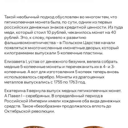
Такой необычный подход обусловлен во многом тем, что
пятикопеечная монета была, по сути, одним из первых
российских денежных знаков кредитной ценности. Из пуда
меди, который стоил 10 рублей, чеканилось монет на 40
рублей. Это, к слову, привело к развитию
фальшивомонетничества – в Польском Царстве начали
появляться многочисленные «монетные дворы», который
килограммами выпускали 5-копеечные пластины.
Елизавета I, устав от денежного безумия, велела собрать
медные 5-копеечные монеты и перечеканить их в 4- и 3-
копеечные. А вот для изготовления 5 копеек теперь вновь
использовалось серебро. Монеты из драгоценных
металлов выпускались с 1755 по 1763 год.
Екатерина II вернула выпуск медных пятикопеечных монет.
А Павел I – серебряных. В определённый период в
Российской Империи имели хождение оба вида денежных
средств. Такое «безобразие» продолжалось вплоть до
Октябрьской революции.