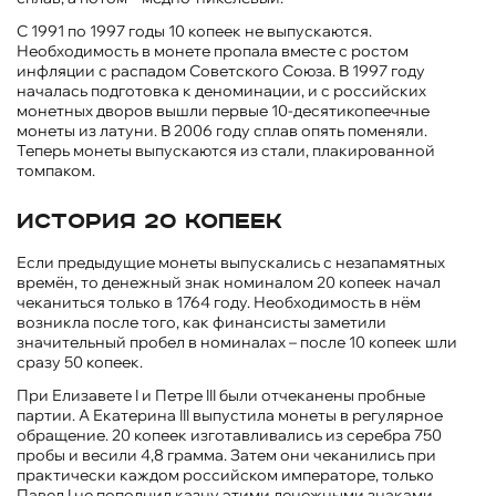
С 1991 по 1997 годы 10 копеек не выпускаются.
Необходимость в монете пропала вместе с ростом
инфляции с распадом Советского Союза. В 1997 году
началась подготовка к деноминации, и с российских
монетных дворов вышли первые 10-десятикопеечные
монеты из латуни. В 2006 году сплав опять поменяли.
Теперь монеты выпускаются из стали, плакированной
томпаком.
История 20 копеек
Если предыдущие монеты выпускались с незапамятных
времён, то денежный знак номиналом 20 копеек начал
чеканиться только в 1764 году. Необходимость в нём
возникла после того, как финансисты заметили
значительный пробел в номиналах – после 10 копеек шли
сразу 50 копеек.
При Елизавете I и Петре III были отчеканены пробные
партии. А Екатерина III выпустила монеты в регулярное
обращение. 20 копеек изготавливались из серебра 750
пробы и весили 4,8 грамма. Затем они чеканились при
практически каждом российском императоре, только
Павел I не пополнил казну этими денежными знаками.