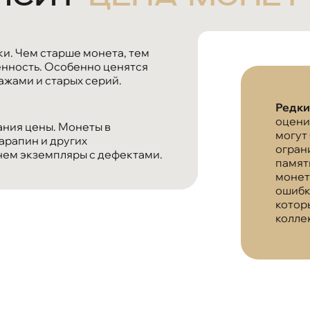
и. Чем старше монета, тем
енность. Особенно ценятся
жами и старых серий.
Редки
оцени
ния цены. Монеты в
могут 
арапин и других
огран
чем экземпляры с дефектами.
памят
монет
ошибк
котор
колле