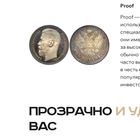
Proof
Proof —
использ
специал
они име
за высо
обычно 
часто в
в честь
популя
инвесто
Прозрачно
и 
вас