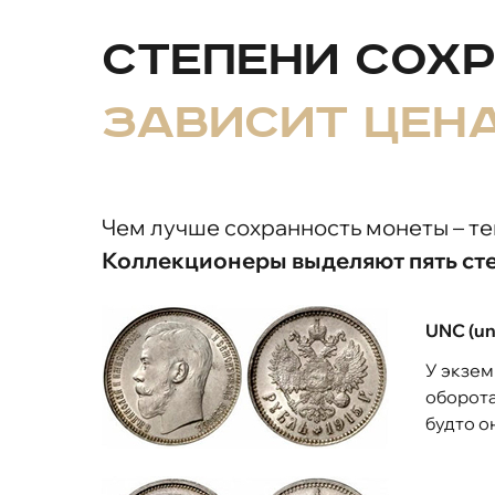
Степени сох
зависит цен
Чем лучше сохранность монеты – те
Коллекционеры выделяют пять ст
UNC (un
У экзем
оборота
будто о