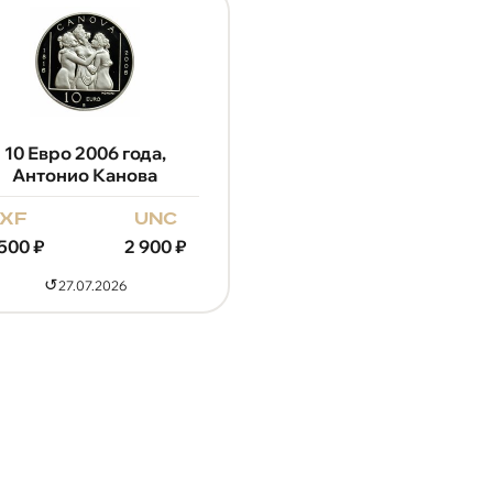
10 Евро 2006 года,
Антонио Канова
xf
unc
 500
₽
2 900
₽
↺
27.07.2026