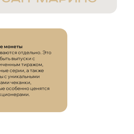
е монеты
ваются отдельно. Это
быть выпуски с
иченным тиражом,
ные серии, а также
ы с уникальными
ами чеканки,
ые особенно ценятся
кционерами.