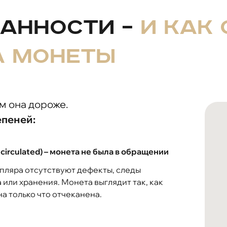
ранности –
и как 
а монеты
м она дороже.
епеней:
circulated) – монета не была в обращении
пляра отсутствуют дефекты, следы
 или хранения. Монета выглядит так, как
на только что отчеканена.