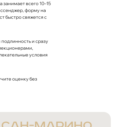
 занимает всего 10–15
ессенджер, форму на
ст быстро свяжется с
 подлинность и сразу
лекционерами,
лекательные условия
учите оценку без
 Сан-Марино