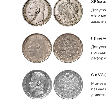
XF (ext
Допуск
этом мо
заметн
F (fine
Допуск
потускн
деформ
G и VG 
Монета 
патина 
должен 