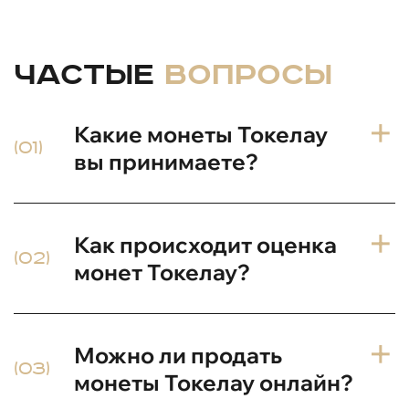
Частые
вопросы
Какие монеты Токелау
(01)
вы принимаете?
Мы принимаем монеты Токелау всех годов
Как происходит оценка
выпуска, включая современные и редкие
(02)
коллекционные экземпляры.
монет Токелау?
Оценка проводится экспертами на основе
Можно ли продать
состояния, редкости и спроса на монеты
(03)
Токелау. Вы можете отправить фото для
монеты Токелау онлайн?
предварительной оценки онлайн.