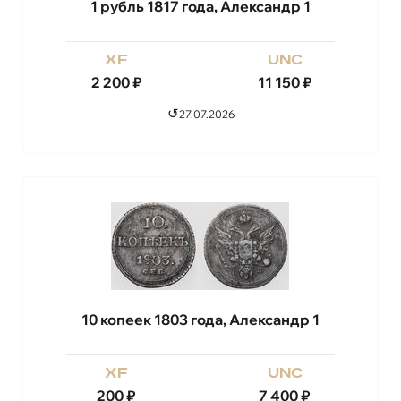
1 рубль 1817 года, Александр 1
xf
unc
2 200
₽
11 150
₽
↺
27.07.2026
10 копеек 1803 года, Александр 1
xf
unc
200
₽
7 400
₽