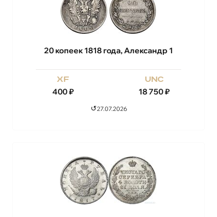
20 копеек 1818 года, Александр 1
xf
unc
400
₽
18 750
₽
↺
27.07.2026