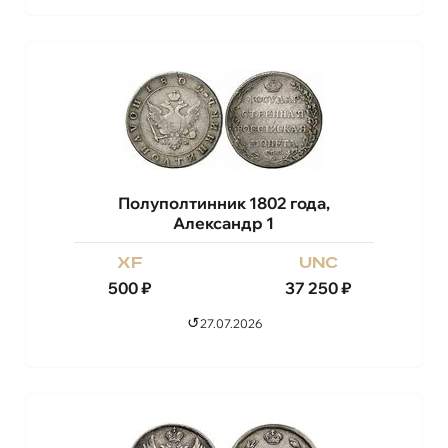
Полуполтинник 1802 года,
Александр 1
xf
unc
500
₽
37 250
₽
↺
27.07.2026