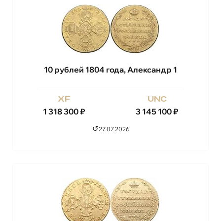
10 рублей 1804 года, Александр 1
xf
unc
1 318 300
₽
3 145 100
₽
↺
27.07.2026