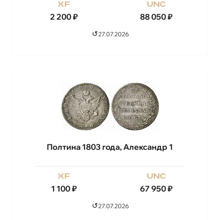
xf
unc
2 200
₽
88 050
₽
↺
27.07.2026
Полтина 1803 года, Александр 1
xf
unc
1 100
₽
67 950
₽
↺
27.07.2026