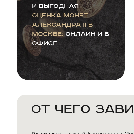
и выгодная
оценка монет
Александра II в
Москве:
онлайн и в
офисе
От чего зав
Год выпуска
— важный фактор оценки. Мон