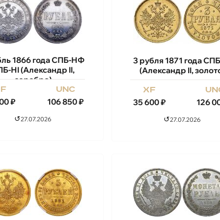
бль 1866 года СПБ-НФ
3 рубля 1871 года СПБ
Б-НI (Александр II,
(Александр II, золот
серебро)
xf
unc
xf
un
400
₽
106 850
₽
35 600
₽
126 0
↺
↺
27.07.2026
27.07.2026