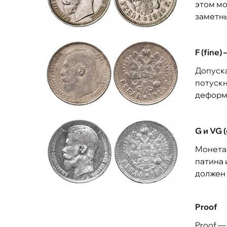
этом мо
заметн
F (fine
Допуск
потускн
деформ
G и VG 
Монета 
патина 
должен 
Proof
Proof —