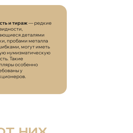
сть и тираж
— редкие
видности,
ающиеся деталями
ки, пробами металла
шибками, могут иметь
ую нумизматическую
сть. Такие
пляры особенно
ебованы у
кционеров.
от них