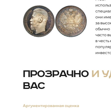
использ
специал
они име
за высо
обычно 
часто в
в честь
популя
инвесто
Прозрачно
и 
вас
Аргументированная оценка