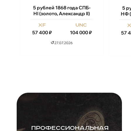
5 рублей 1868 года СПБ-
5 р
НI (золото, Александр II)
НФ (
xf
unc
57 400
₽
104 000
₽
57 
↺
27.07.2026
Профессиональная