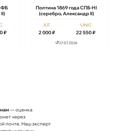
Б-ФБ
Полтина 1869 года СПБ-НI
II)
(серебро, Александр II)
c
xf
unc
0
₽
2 000
₽
22 550
₽
↺
27.07.2026
енам
— оценка
монет через
ой почте. Наш эксперт
ительную цену.