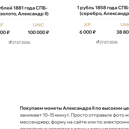
1 рубль 1858 года СП
ублей 1881 года СПБ-
(серебро, Александр 
золото, Александр II)
xf
un
xf
unc
6 000
₽
38 80
400
₽
100 000
₽
↺
↺
27.07.2026
27.07.2026
Покупаем монеты Александра II по высоким ц
занимает 10–15 минут. Просто отправьте фото 
мессенджер, форму на сайте или по электронн
оперативно свяжется с вами и озвучит предвар