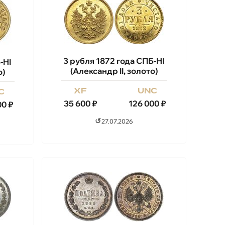
3 рубля 1872 года СПБ-HI
-HI
(Александр II, золото)
о)
xf
unc
c
35 600
₽
126 000
₽
00
₽
↺
27.07.2026