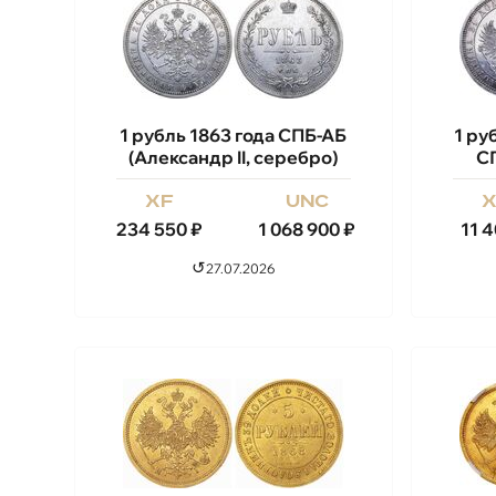
1 рубль 1863 года СПБ-АБ
1 ру
(Александр II, серебро)
СП
xf
unc
234 550
₽
1 068 900
₽
11 
↺
27.07.2026