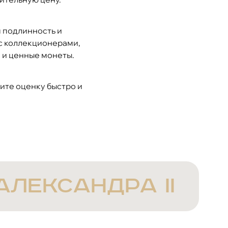
м подлинность и
с коллекционерами,
 и ценные монеты.
ите оценку быстро и
Александра II