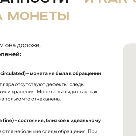
а монеты
м она дороже.
епеней:
circulated) – монета не была в обращении
пляра отсутствуют дефекты, следы
 или хранения. Монета выглядит так, как
на только что отчеканена.
ra fine) – состояние, близкое к идеальному
аются небольшие следы обращения. При