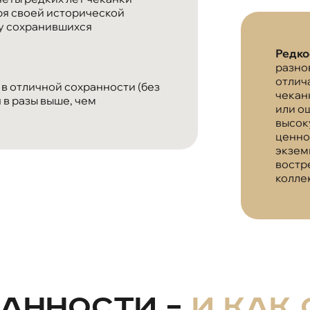
ря своей исторической
у сохранившихся
Редко
разно
отлич
в отличной сохранности (без
чекан
 в разы выше, чем
или о
высок
ценно
экзем
востр
колле
ранности –
и как 