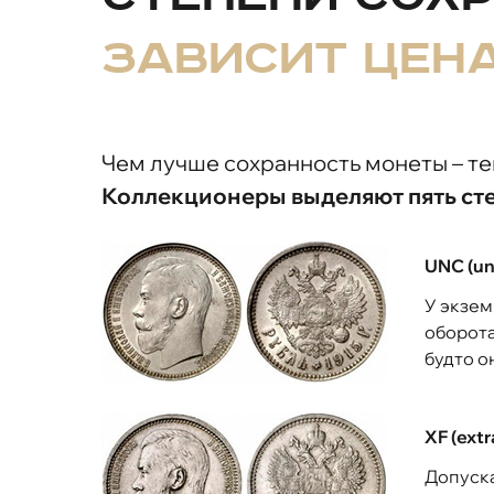
зависит цен
Чем лучше сохранность монеты – те
Коллекционеры выделяют пять ст
UNC (un
У экзем
оборота
будто о
XF (ext
Допуск