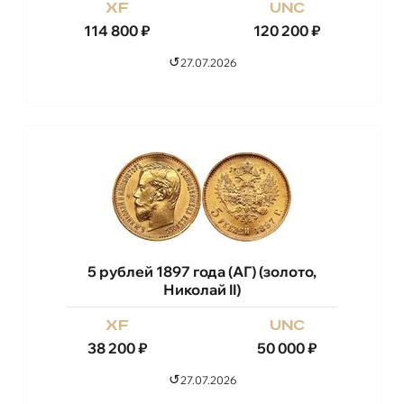
xf
unc
114 800
₽
120 200
₽
↺
27.07.2026
5 рублей 1897 года (АГ) (золото,
Николай II)
xf
unc
38 200
₽
50 000
₽
↺
27.07.2026