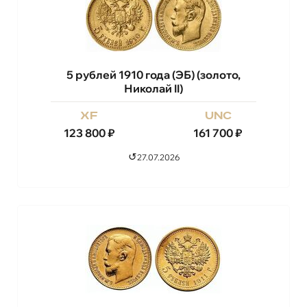
5 рублей 1910 года (ЭБ) (золото,
Николай II)
xf
unc
123 800
₽
161 700
₽
↺
27.07.2026