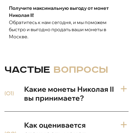
Получите максимальную выгоду от монет
Николая II!
Обратитесь к нам сегодня, и мы поможем
быстро и выгодно продать ваши монеты в
Москве.
Частые
вопросы
Какие монеты Николая II
(01)
вы принимаете?
Мы принимаем все виды монет Николая II:
Как оценивается
серебряные, медные, золотые, юбилейные и
регулярного чекана в различном состоянии.