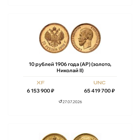
10 рублей 1906 года (АР) (золото,
Николай II)
xf
unc
6 153 900
₽
65 419 700
₽
↺
27.07.2026