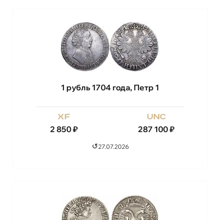
1 рубль 1704 года, Петр 1
xf
unc
2 850
₽
287 100
₽
↺
27.07.2026