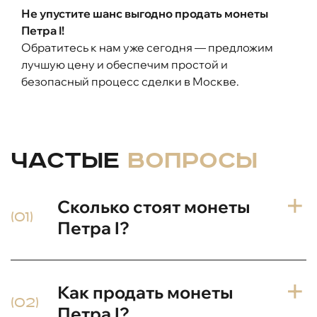
Не упустите шанс выгодно продать монеты
Петра I!
Обратитесь к нам уже сегодня — предложим
лучшую цену и обеспечим простой и
безопасный процесс сделки в Москве.
Частые
вопросы
Сколько стоят монеты
(01)
Петра I?
Стоимость зависит от состояния, номинала,
Как продать монеты
года выпуска и редкости. Некоторые
(02)
экземпляры стоят от нескольких тысяч до
Петра I?
сотен тысяч рублей. Мы проводим