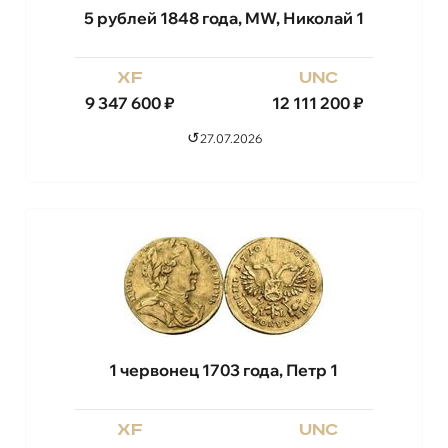
5 рублей 1848 года, MW, Николай 1
xf
unc
9 347 600
₽
12 111 200
₽
↺
27.07.2026
1 червонец 1703 года, Петр 1
xf
unc