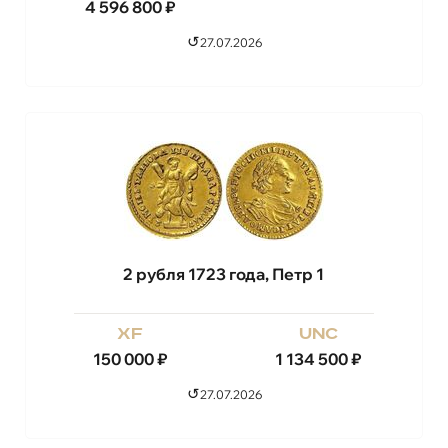
4 596 800
₽
↺
27.07.2026
2 рубля 1723 года, Петр 1
xf
unc
150 000
₽
1 134 500
₽
↺
27.07.2026