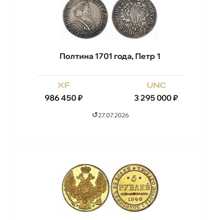
Полтина 1701 года, Петр 1
xf
unc
986 450
₽
3 295 000
₽
↺
27.07.2026