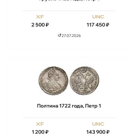
xf
unc
2 500
₽
117 450
₽
↺
27.07.2026
Полтина 1722 года, Петр 1
xf
unc
1 200
₽
143 900
₽