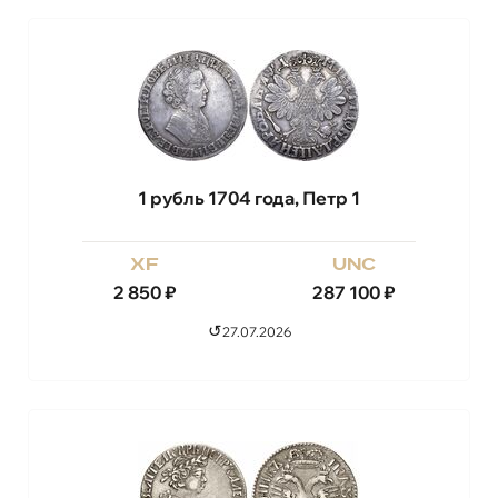
1 рубль 1704 года, Петр 1
xf
unc
2 850
₽
287 100
₽
↺
27.07.2026