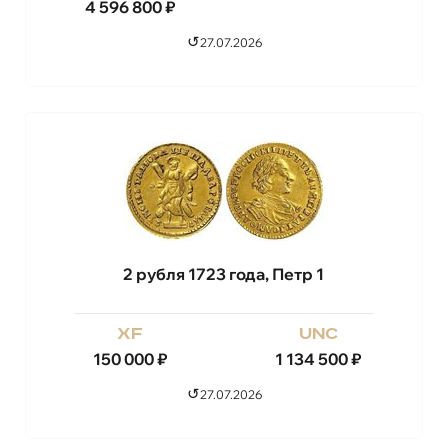
4 596 800
₽
↺
27.07.2026
2 рубля 1723 года, Петр 1
xf
unc
150 000
₽
1 134 500
₽
↺
27.07.2026