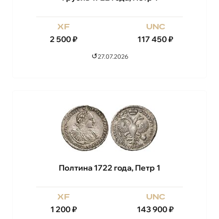
xf
unc
2 500
₽
117 450
₽
↺
27.07.2026
Полтина 1722 года, Петр 1
xf
unc
1 200
₽
143 900
₽