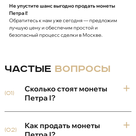
Не упустите шанс выгодно продать монеты
Петра I!
Обратитесь к нам уже сегодня — предложим
лучшую цену и обеспечим простой и
безопасный процесс сделки в Москве.
Частые
вопросы
Сколько стоят монеты
(01)
Петра I?
Стоимость зависит от состояния, номинала,
Как продать монеты
года выпуска и редкости. Некоторые
(02)
экземпляры стоят от нескольких тысяч до
Петра I?
сотен тысяч рублей. Мы проводим