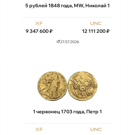
5 рублей 1848 года, MW, Николай 1
xf
unc
9 347 600
₽
12 111 200
₽
↺
27.07.2026
1 червонец 1703 года, Петр 1
xf
unc