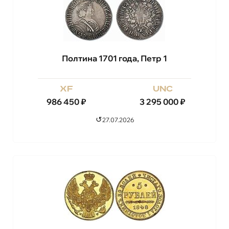
Полтина 1701 года, Петр 1
xf
unc
986 450
₽
3 295 000
₽
↺
27.07.2026