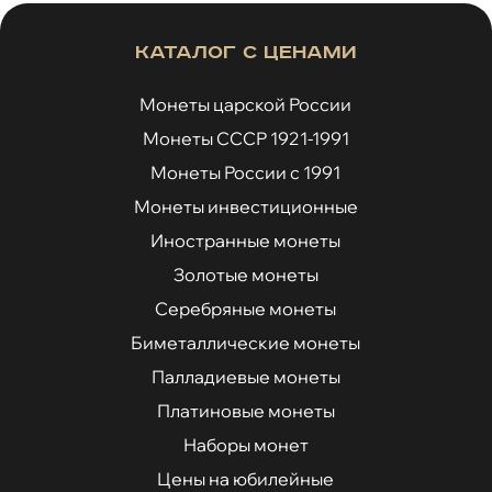
typesetting, remaining essentially unchanged.
It was popularised in the 1960s with the release of
Каталог с ценами
Letraset sheets containing Lorem Ipsum
passages, and more recently with desktop
Монеты царской России
publishing software like Aldus PageMaker
including versions of Lorem Ipsum.
Монеты СССР 1921-1991
Монеты России с 1991
Монеты инвестиционные
Иностранные монеты
Золотые монеты
Серебряные монеты
Биметаллические монеты
Палладиевые монеты
Платиновые монеты
Наборы монет
Цены на юбилейные