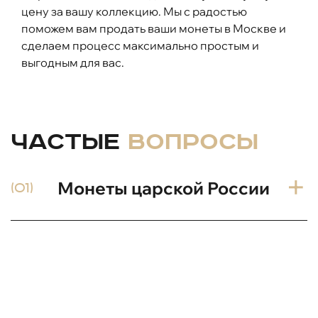
цену за вашу коллекцию. Мы с радостью
поможем вам продать ваши монеты в Москве и
сделаем процесс максимально простым и
выгодным для вас.
Частые
вопросы
Монеты царской России
(01)
Lorem Ipsum is simply dummy text of the
printing and typesetting industry. Lorem Ipsum
has been the industry's standard dummy text
ever since the 1500s, when an unknown printer
took a galley of type and scrambled it to make a
type specimen book. It has survived not only five
centuries, but also the leap into electronic