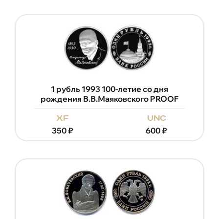
1 рубль 1993 100-летие со дня
рождения В.В.Маяковского PROOF
xf
unc
350
₽
600
₽