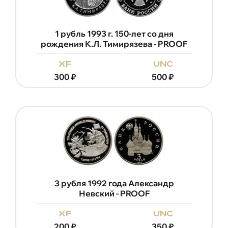
1 рубль 1993 г. 150-лет со дня
рождения К.Л. Тимирязева - PROOF
xf
unc
300
₽
500
₽
3 рубля 1992 года Александр
Невский - PROOF
xf
unc
200
₽
350
₽