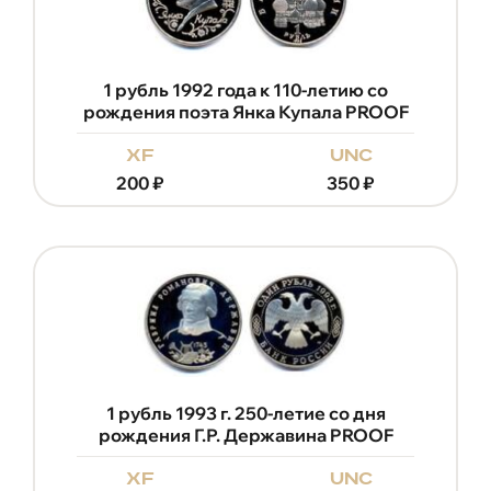
1 рубль 1992 года к 110-летию со
рождения поэта Янка Купала PROOF
xf
unc
200
₽
350
₽
1 рубль 1993 г. 250-летие со дня
рождения Г.Р. Державина PROOF
xf
unc