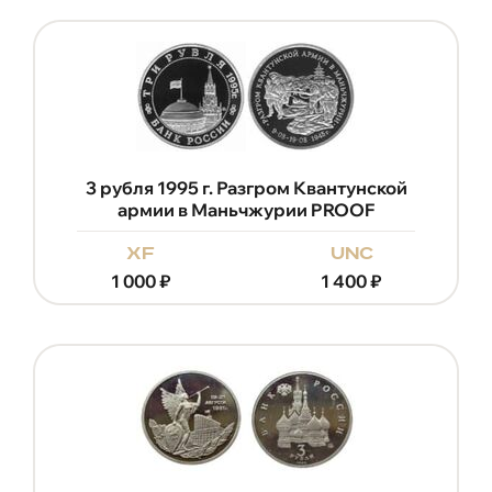
3 рубля 1995 г. Разгром Квантунской
армии в Маньчжурии PROOF
xf
unc
1 000
₽
1 400
₽