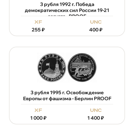
3 рубля 1992 г. Победа
демократических сил России 19-21
августа - PROOF
xf
unc
255
₽
400
₽
3 рубля 1995 г. Освобождение
Европы от фашизма - Берлин PROOF
xf
unc
1 000
₽
1 400
₽