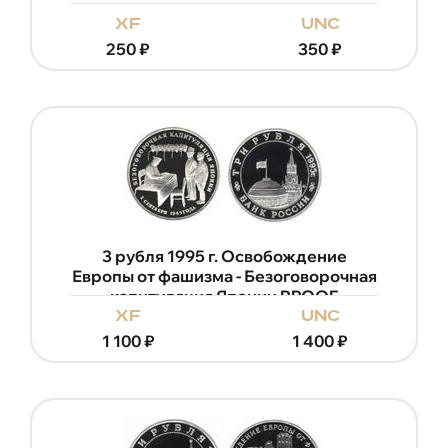
xf
unc
250
₽
350
₽
3 рубля 1995 г. Освобождение
Европы от фашизма - Безоговорочная
капитуляция Японии PROOF
xf
unc
1 100
₽
1 400
₽