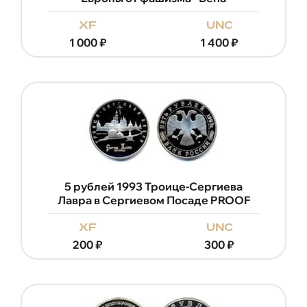
xf
unc
1 000
₽
1 400
₽
5 рублей 1993 Троице-Сергиева
Лавра в Сергиевом Посаде PROOF
xf
unc
200
₽
300
₽