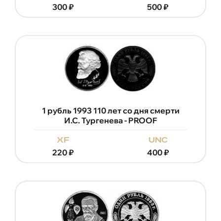
300
₽
500
₽
1 рубль 1993 110 лет со дня смерти
И.С. Тургенева - PROOF
xf
unc
220
₽
400
₽