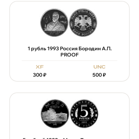
1 рубль 1993 Россия Бородин А.П.
PROOF
xf
unc
300
₽
500
₽