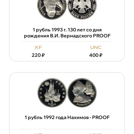
1 рубль 1993 г. 130 лет со дня
рождения В.И. Вернадского PROOF
xf
unc
220
₽
400
₽
1 рубль 1992 года Нахимов - PROOF