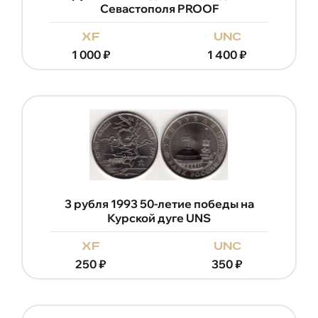
Севастополя PROOF
xf
unc
1 000
₽
1 400
₽
3 рубля 1993 50-летие победы на
Курской дуге UNS
xf
unc
250
₽
350
₽