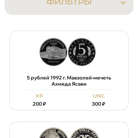
ФИЛЬТРЫ
5 рублей 1992 г. Мавзолей-мечеть
Ахмеда Ясави
xf
unc
200
₽
300
₽