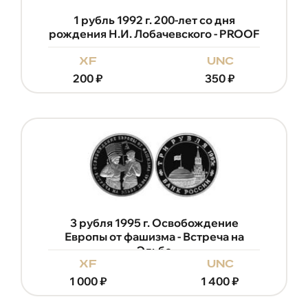
1 рубль 1992 г. 200-лет со дня
рождения Н.И. Лобачевского - PROOF
xf
unc
200
₽
350
₽
3 рубля 1995 г. Освобождение
Европы от фашизма - Встреча на
Эльбе
xf
unc
1 000
₽
1 400
₽