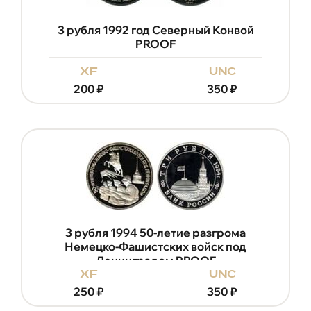
3 рубля 1992 год Северный Конвой
PROOF
xf
unc
200
₽
350
₽
3 рубля 1994 50-летие разгрома
Немецко-Фашистских войск под
Ленинградом PROOF
xf
unc
250
₽
350
₽