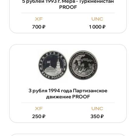
5 рублей 1993 г. Мерв - Туркменистан
PROOF
xf
unc
700
₽
1 000
₽
3 рубля 1994 года Партизанское
движение PROOF
xf
unc
250
₽
350
₽