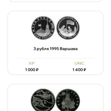
3 рубля 1995 Варшава
xf
unc
1 000
₽
1 400
₽