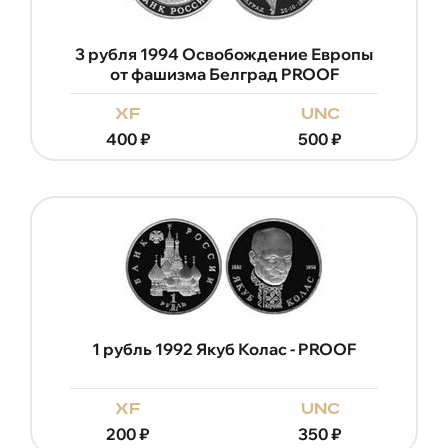
3 рубля 1994 Освобождение Европы
от фашизма Белград PROOF
xf
unc
400
₽
500
₽
1 рубль 1992 Якуб Колас - PROOF
xf
unc
200
₽
350
₽