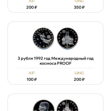
xf
unc
200
₽
350
₽
3 рубля 1992 год Международный год
космоса PROOF
xf
unc
100
₽
200
₽