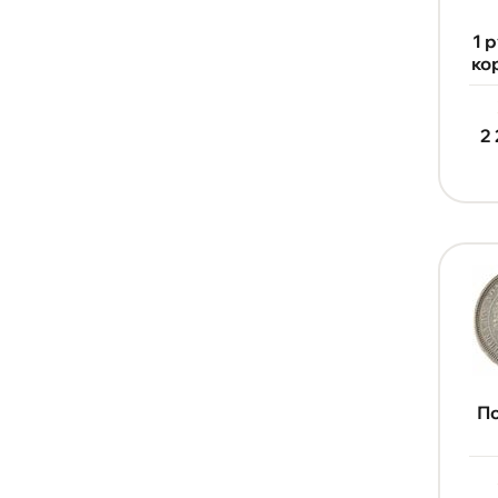
1 
ко
2
По