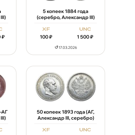
а
5 копеек 1884 года
II)
(серебро, Александр III)
c
xf
unc
0
₽
100
₽
1 500
₽
↺
17.03.2026
-АГ
50 копеек 1893 года (АГ,
II)
Александр III, серебро)
c
xf
unc