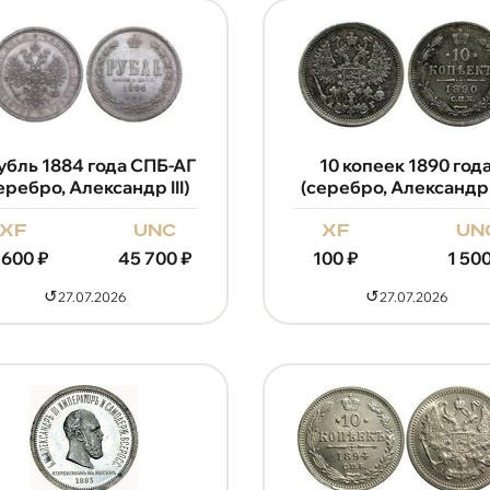
рубль 1884 года СПБ-АГ
10 копеек 1890 год
еребро, Александр III)
(серебро, Александр I
xf
unc
xf
un
 600
₽
45 700
₽
100
₽
1 50
↺
↺
27.07.2026
27.07.2026