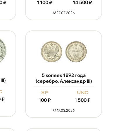
0
₽
1 100
₽
14 500
₽
↺
27.07.2026
5 копеек 1892 года
II)
(серебро, Александр III)
c
xf
unc
0
₽
100
₽
1 500
₽
↺
17.03.2026