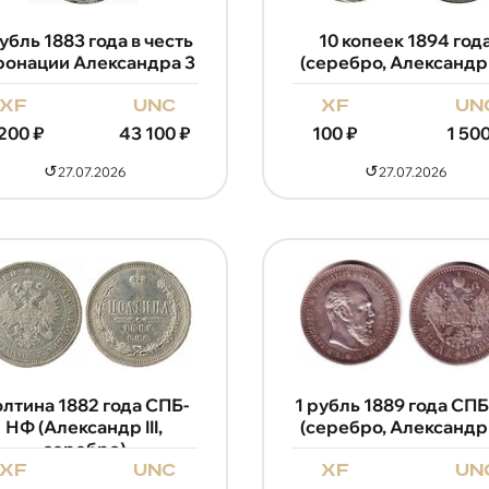
рубль 1883 года в честь
10 копеек 1894 год
ронации Александра 3
(серебро, Александр I
xf
unc
xf
un
 200
₽
43 100
₽
100
₽
1 50
↺
↺
27.07.2026
27.07.2026
лтина 1882 года СПБ-
1 рубль 1889 года СПБ
НФ (Александр III,
(серебро, Александр I
серебро)
xf
unc
xf
un