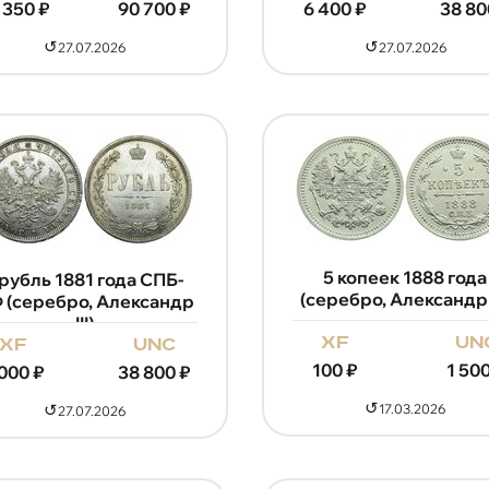
 350
₽
90 700
₽
6 400
₽
38 80
↺
↺
27.07.2026
27.07.2026
5 копеек 1888 года
 рубль 1881 года СПБ-
(серебро, Александр I
 (серебро, Александр
III)
xf
un
xf
unc
100
₽
1 50
 000
₽
38 800
₽
↺
↺
17.03.2026
27.07.2026