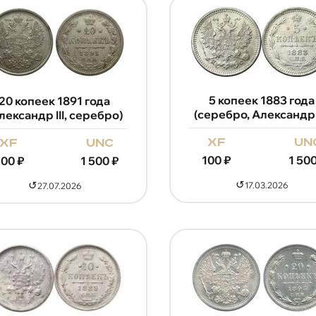
5 копеек 1883 года
20 копеек 1891 года
(серебро, Александр I
лександр III, серебро)
xf
un
xf
unc
100
₽
1 50
400
₽
1 500
₽
↺
↺
17.03.2026
27.07.2026