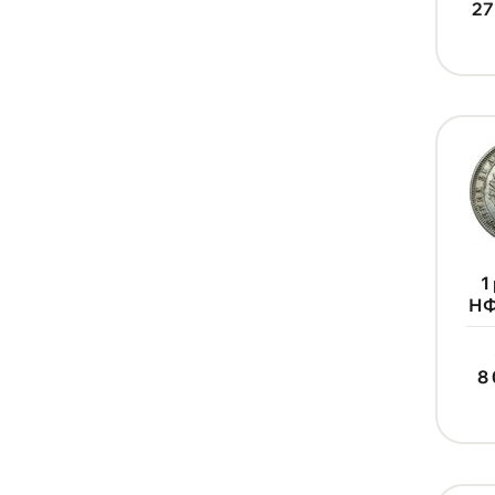
27
1
НФ
8