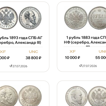
1 рубль 1883 года СП
рубль 1893 года СПБ-АГ
НФ (серебро, Алекса
еребро, Александр III)
III)
xf
un
xf
unc
10 000
₽
55 00
 000
₽
38 800
₽
↺
↺
27.07.2026
27.07.2026