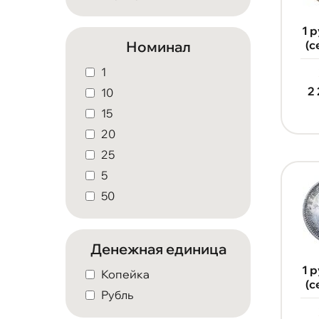
1 
Номинал
(с
1
2
10
15
20
25
5
50
Денежная единица
1 
Копейка
(с
Рубль