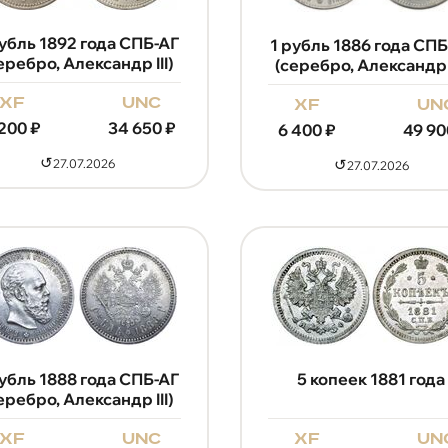
рубль 1892 года СПБ-АГ
1 рубль 1886 года СПБ
еребро, Александр III)
(серебро, Александр I
xf
unc
xf
un
 200
₽
34 650
₽
6 400
₽
49 90
↺
↺
27.07.2026
27.07.2026
рубль 1888 года СПБ-АГ
5 копеек 1881 года
еребро, Александр III)
xf
unc
xf
un