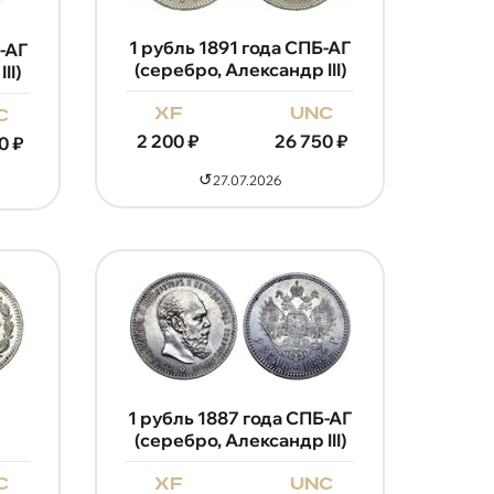
1 рубль 1891 года СПБ-АГ
-АГ
(серебро, Александр III)
II)
xf
unc
c
2 200
₽
26 750
₽
0
₽
↺
27.07.2026
1 рубль 1887 года СПБ-АГ
(серебро, Александр III)
c
xf
unc