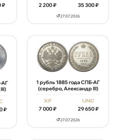
0
₽
2 200
₽
35 300
₽
↺
27.07.2026
1 рубль 1885 года СПБ-АГ
-АГ
(серебро, Александр III)
II)
xf
unc
c
7 000
₽
29 650
₽
0
₽
↺
27.07.2026