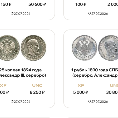
 150
₽
50 600
₽
100
₽
2 00
↺
↺
27.07.2026
27.07.2026
25 копеек 1894 года
1 рубль 1890 года СПБ
лександр III, серебро)
(серебро, Александр I
xf
unc
xf
un
500
₽
8 250
₽
5 000
₽
30 80
↺
↺
27.07.2026
27.07.2026