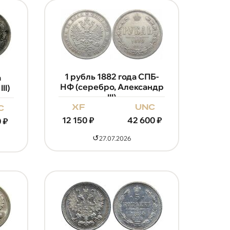
1 рубль 1882 года СПБ-
а
НФ (серебро, Александр
II)
III)
xf
unc
c
12 150
₽
42 600
₽
0
₽
↺
27.07.2026