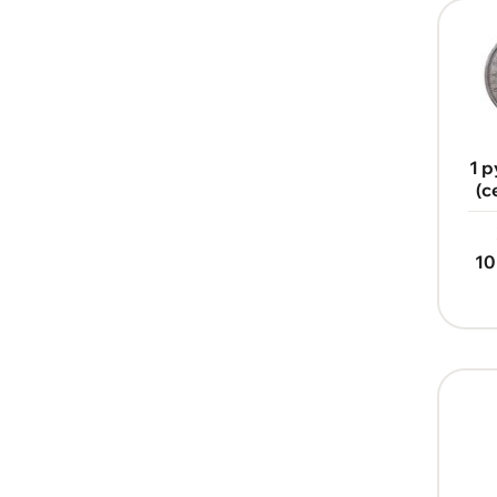
1893
1894
1 
(с
10