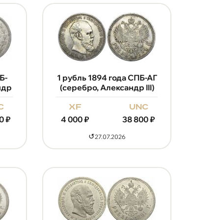
Б-
1 рубль 1894 года СПБ-АГ
ндр
(серебро, Александр III)
c
xf
unc
0
₽
4 000
₽
38 800
₽
↺
27.07.2026