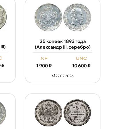
25 копеек 1893 года
II)
(Александр III, серебро)
c
xf
unc
0
₽
1 900
₽
10 600
₽
↺
27.07.2026