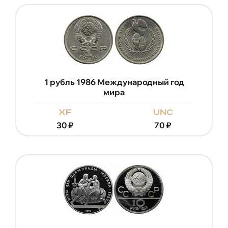
1 рубль 1986 Международный год
мира
xf
unc
30
₽
70
₽