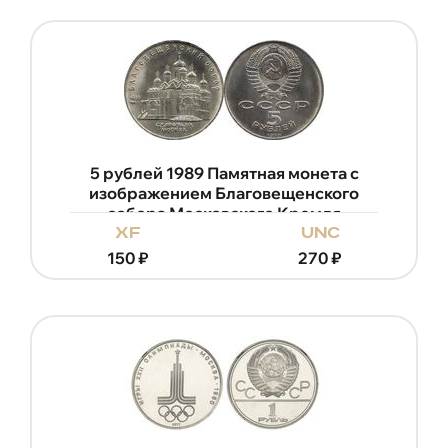
5 рублей 1989 Памятная монета с
изображением Благовещенского
собора Московского Кремля
xf
unc
150
₽
270
₽