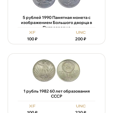
5 рублей 1990 Памятная монета с
изображением Большого дворца в
Петродворце
xf
unc
100
₽
200
₽
1 рубль 1982 60 лет образования
СССР
xf
unc
100
₽
220
₽