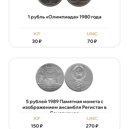
1 рубль «Олимпиада» 1980 года
xf
unc
30
₽
70
₽
5 рублей 1989 Памятная монета с
изображением ансамбля Регистан в
Самарканде
xf
unc
150
₽
270
₽