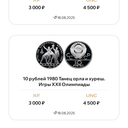
xf
unc
3 000
₽
4 500
₽
↺
18.08.2025
10 рублей 1980 Танец орла и хуреш.
Игры XXII Олимпиады
xf
unc
3 000
₽
4 500
₽
↺
18.08.2025