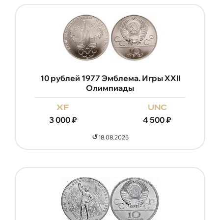
10 рублей 1977 Эмблема. Игры XXII
Олимпиады
xf
unc
3 000
₽
4 500
₽
↺
18.08.2025