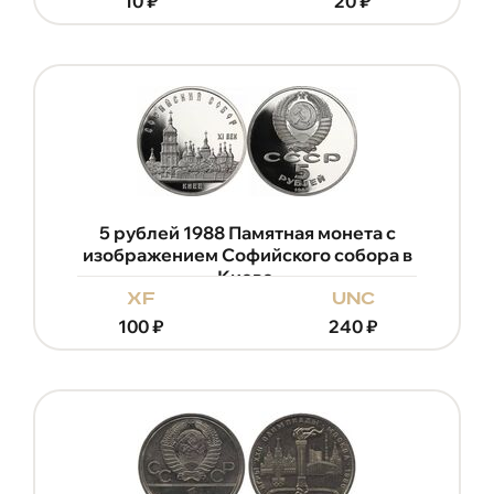
10
₽
20
₽
5 рублей 1988 Памятная монета с
изображением Софийского собора в
Киеве.
xf
unc
100
₽
240
₽