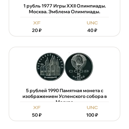
1 рубль 1977 Игры XXII Олимпиады.
Москва. Эмблема Олимпиады.
xf
unc
20
₽
40
₽
5 рублей 1990 Памятная монета с
изображением Успенского собора в
Москве
xf
unc
50
₽
100
₽