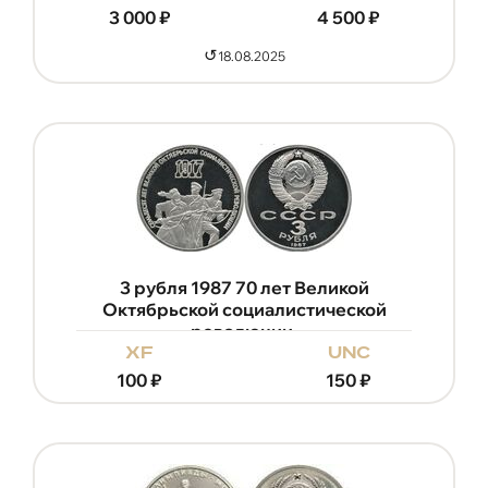
3 000
₽
4 500
₽
↺
18.08.2025
3 рубля 1987 70 лет Великой
Октябрьской социалистической
революции.
xf
unc
100
₽
150
₽