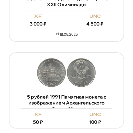
XXII Олимпиады
xf
unc
3 000
₽
4 500
₽
↺
18.08.2025
5 рублей 1991 Памятная монета с
изображением Архангельского
собора в Москве
xf
unc
50
₽
100
₽