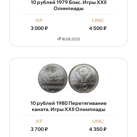
10 рублей 1979 Бокс. Игры XXII
Олимпиады
xf
unc
3 000
₽
4 500
₽
↺
18.08.2025
10 рублей 1980 Перетягивание
каната. Игры XXII Олимпиады
xf
unc
3 700
₽
4 350
₽