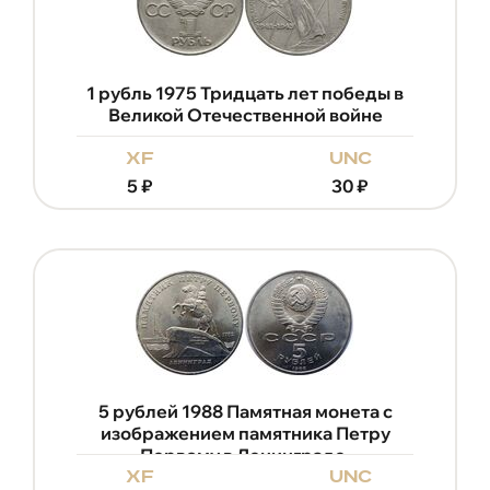
1 рубль 1975 Тридцать лет победы в
Великой Отечественной войне
xf
unc
5
₽
30
₽
5 рублей 1988 Памятная монета с
изображением памятника Петру
Первому в Ленинграде.
xf
unc