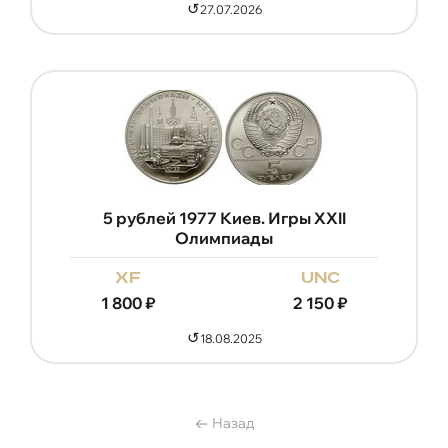
↺
27.07.2026
5 рублей 1977 Киев. Игры XXII
Олимпиады
xf
unc
1 800
₽
2 150
₽
↺
18.08.2025
Назад