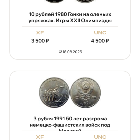
10 рублей 1980 Гонки на оленьих
упряжках. Игры XXII Олимпиады
xf
unc
3 500
₽
4 500
₽
↺
18.08.2025
3 рубля 1991 50 лет разгрома
немецко-фашистских войск под
Москвой
xf
unc