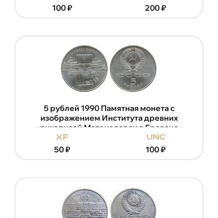
100
₽
200
₽
5 рублей 1990 Памятная монета с
изображением Института древних
рукописей Матенадаран в Ереване
xf
unc
50
₽
100
₽