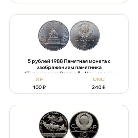
5 рублей 1988 Памятная монета с
изображением памятника
“Тысячелетие России” в Новгороде.
xf
unc
100
₽
240
₽