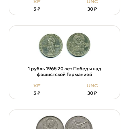
xf
unc
5
₽
30
₽
1 рубль 1965 20 лет Победы над
фашистской Германией
xf
unc
5
₽
30
₽