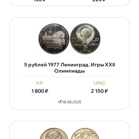
5 рублей 1977 Ленинград. Игры XXII
Олимпиады
xf
unc
1 800
₽
2 150
₽
↺
18.08.2025