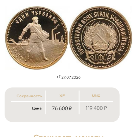
↺
27.07.2026
Сохранность
xf
unc
119 400
₽
76 600
₽
Цена