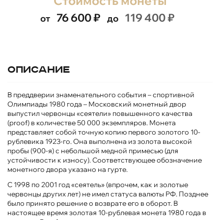
Стоимость монеты
76 600
₽
119 400
₽
от
до
Описание
В преддверии знаменательного события – спортивной
Олимпиады 1980 года – Московский монетный двор
выпустил червонцы «сеятели» повышенного качества
(proof) в количестве 50 000 экземпляров. Монета
представляет собой точную копию первого золотого 10-
рублевика 1923-го. Она выполнена из золота высокой
пробы (900-я) с небольшой медной примесью (для
устойчивости к износу). Соответствующее обозначение
монетного двора указано на гурте.
С 1998 по 2001 год «сеятель» (впрочем, как и золотые
червонцы других лет) не имел статуса валюты РФ. Позднее
было принято решение о возврате его в оборот. В
настоящее время золотая 10-рублевая монета 1980 года в