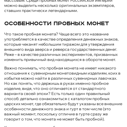
массовым. Среди пробных монет Российской империи
можно выделить несколько оригинальных экземпляров,
ставших практически легендарными.
Особенности пробных монет
Что такое пробная монета? Чаще всего это название
употребляется в качестве определения денежных знаков,
которые чеканят небольшим тиражом для утверждения
внешнего вида аверса и реверса государственных денег.
Реже – в качестве различных экспериментов, призванных
изменить привычный вид находящихся в обороте монет.
Важно понимать, что пробная монета не имеет никакого
отношения к сувенирным монетовидным изделиям, коих в
избытке можно найти в различных сувенирных лавочках.
Но как понять, что держишь в руках именно пробное
изделие, видя, что оно отличается от стандартного
варианта своей эпохи? Есть только один правильный
способ: детально ознакомиться с каталогом пробных
царских монет, где обязательно будут указаны все внешние
особенности денежного знака и гурт в том числе (это
важный момент, поскольку отличие в гурте сразу же
говорит о том, что монета не может быть пробной).