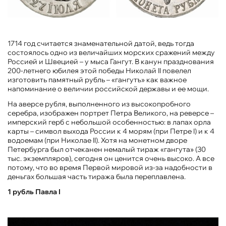
1714 год считается знаменательной датой, ведь тогда
состоялось одно из величайших морских сражений между
Россией и Швецией – у мыса Гангут. В канун празднования
200-летнего юбилея этой победы Николай II повелел
изготовить памятный рубль – «гангутъ» как важное
напоминание о величии российской державы и ее мощи.
На аверсе рубля, выполненного из высокопробного
серебра, изображен портрет Петра Великого, на реверсе –
имперский герб с небольшой особенностью: в лапах орла
карты – символ выхода России к 4 морям (при Петре I) и к 4
водоемам (при Николае II). Хотя на монетном дворе
Петербурга был отчеканен немалый тираж «гангута» (30
тыс. экземпляров), сегодня он ценится очень высоко. А все
потому, что во время Первой мировой из-за надобности в
деньгах большая часть тиража была переплавлена.
1 рубль Павла I