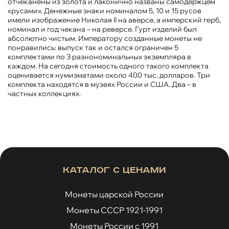
отчеканены из золота и лаконично названы самодержцем
«русами». Денежные знаки номиналом 5, 10 и 15 русов
имели изображение Николая II на аверсе, а имперский герб,
номинал и год чекана – на реверсе. Гурт изделий был
абсолютно чистым. Императору созданные монеты не
понравились: выпуск так и остался ограничен 5
комплектами по 3 разнономинальных экземпляра в
каждом. На сегодня стоимость одного такого комплекта
оценивается нумизматами около 400 тыс. долларов. Три
комплекта находятся в музеях России и США. Два – в
частных коллекциях.
Каталог с ценами
Монеты царской России
Монеты СССР 1921-1991
Монеты России с 1991