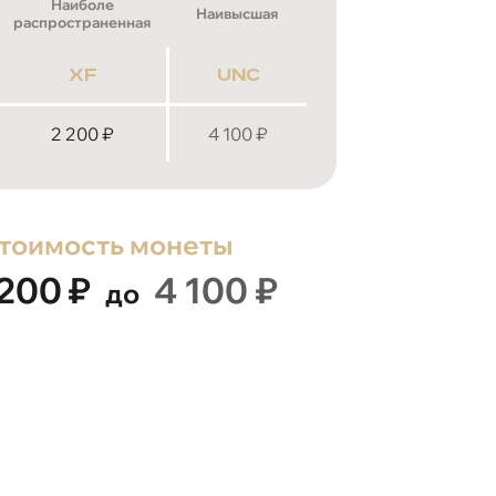
Наиболе
Наивысшая
распространенная
xf
unc
2 200
₽
4 100
₽
тоимость монеты
 200
₽
4 100
₽
до