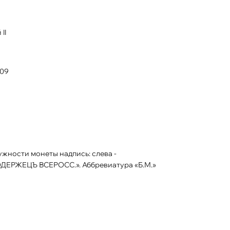
II
009
ОДЕРЖЕЦЪ ВСЕРОСС.». Аббревиатура «Б.М.»