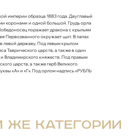
и коронами и одной большой. Грудь орла
 Победоносец поражает дракона с крыльям
ея Первозванного окружает щит. В лапах
 в левой державу. Под левым крылом
са Таврического царств, а также в один
 и Владимирского княжеств. Под правым
кого царств, а также герб Великого
уквы «А» и «Г». Под орлом надпись «РУБЛЬ
й же категории