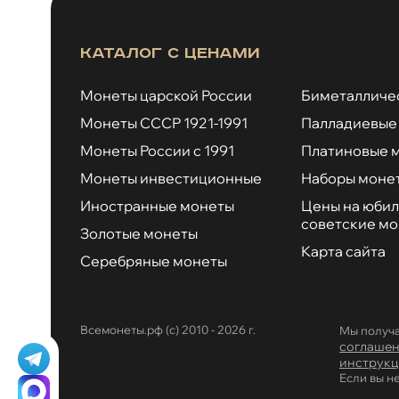
Каталог с ценами
Монеты царской России
Биметалличе
Монеты СССР 1921-1991
Палладиевые
Монеты России с 1991
Платиновые 
Монеты инвестиционные
Наборы моне
Иностранные монеты
Цены на юби
советские м
Золотые монеты
Карта сайта
Серебряные монеты
Всемонеты.рф (с) 2010 - 2026 г.
Мы получа
соглаше
инструкц
Если вы н