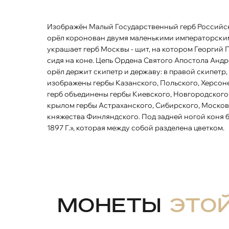
Изображён Малый Государственный герб Российской империи образца 1883 года. Двуглавый
орёл коронован двумя маленькими императорским
украшает герб Москвы - щит, на котором Георгий
сидя на коне. Цепь Ордена Святого Апостола Андр
орёл держит скипетр и державу: в правой скипетр,
изображены гербы Казанского, Польского, Херсоне
герб объединены гербы Киевского, Новгородского
крылом гербы Астраханского, Сибирского, Московс
княжества Финляндского. Под задней ногой коня б
1897 Г.», которая между собой разделена цветком.
Монеты
это