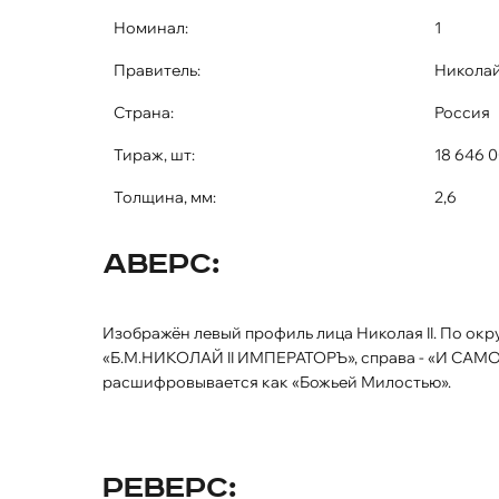
Номинал:
1
Правитель:
Николай 
Страна:
Россия
Тираж, шт:
18 646 
Толщина, мм:
2,6
Аверс:
Изображён левый профиль лица Николая II. По окружности монеты надпись: слева -
«Б.М.НИКОЛАЙ II ИМПЕРАТОРЪ», справа - «И САМ
расшифровывается как «Божьей Милостью».
Реверс: