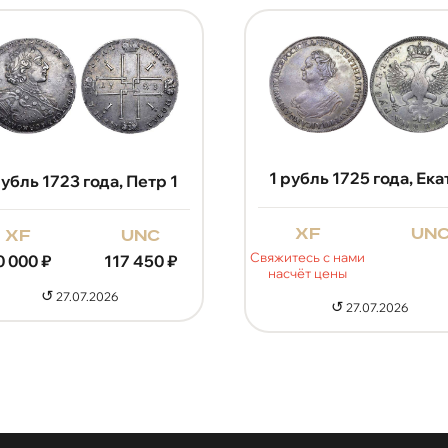
рубль 1723 года, Петр 1
xf
un
xf
unc
Свяжитесь с нами
0 000
₽
117 450
₽
насчёт цены
↺
27.07.2026
↺
27.07.2026