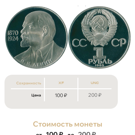
Сохранность
xf
unc
200
₽
100
₽
Цена
Стоимость монеты
100
₽
200
₽
от
до