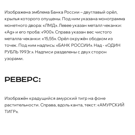
Изображена эмблема Банка России – двуглавый орёл,
крылья которого опущены. Под ним указана монограмма
монетного двора: «ЛМД». Левее указан металл чеканки:
«Ag» и его проба: «900». Справа указан вес чистого
металла чеканки: «15,55». Орёл окружён ободком из
точек. Под ним надпись: «БАНК РОССИИ». Над - «ОДИН
РУБЛЬ 1993г.». Надписи разделены с двух сторон
узорами.
Реверс:
Изображён крадущийся амурский тигр на фоне
растительности. Справа, вдоль канта, текст: «АМУРСКИЙ
ТИГР».