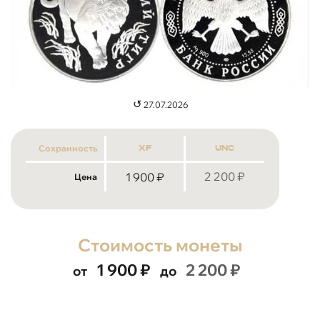
↺
27.07.2026
Сохранность
xf
unc
2 200
₽
1 900
₽
Цена
Стоимость монеты
1 900
₽
2 200
₽
от
до