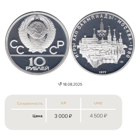
↺
18.08.2025
Сохранность
xf
unc
4 500
₽
3 000
₽
Цена