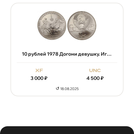
10 рублей 1978 Догони девушку. Игры XXII Олимпиады
xf
unc
3 000
₽
4 500
₽
↺
18.08.2025