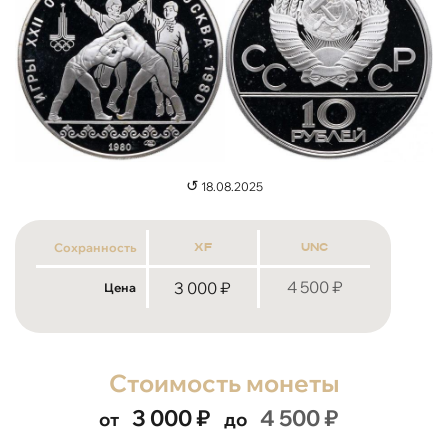
↺
18.08.2025
Сохранность
xf
unc
4 500
₽
3 000
₽
Цена
Стоимость монеты
3 000
₽
4 500
₽
от
до