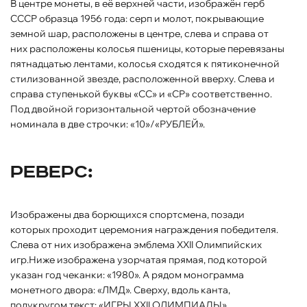
В центре монеты, в её верхней части, изображён герб
СССР образца 1956 года: серп и молот, покрывающие
земной шар, расположены в центре, слева и справа от
них расположены колосья пшеницы, которые перевязаны
пятнадцатью лентами, колосья сходятся к пятиконечной
стилизованной звезде, расположенной вверху. Слева и
справа ступенькой буквы «СС» и «СР» соответственно.
Под двойной горизонтальной чертой обозначение
номинала в две строчки: «10»/«РУБЛЕЙ».
Реверс:
Изображены два борющихся спортсмена, позади
которых проходит церемония награждения победителя.
Слева от них изображена эмблема XXII Олимпийских
игр.Ниже изображена узорчатая прямая, под которой
указан год чеканки: «1980». А рядом монограмма
монетного двора: «ЛМД». Сверху, вдоль канта,
полукругом текст: «ИГРЫ XXII ОЛИМПИАДЫ»,