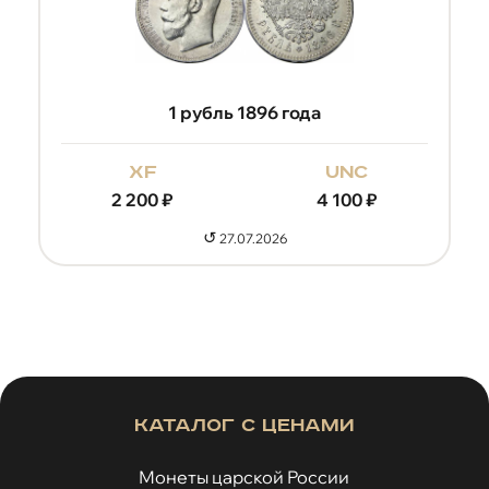
1 рубль 1896 года
xf
unc
2 200
₽
4 100
₽
↺
27.07.2026
Каталог с ценами
Монеты царской России