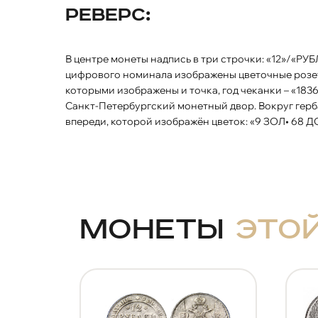
Реверс:
В центре монеты надпись в три строчки: «12»/«РУБЛЕЙ»/«НАСЕРЕБРО». Слева и справа от
цифрового номинала изображены цветочные розет
которыми изображены и точка, год чеканки – «1836
Санкт-Петербургский монетный двор. Вокруг герба
впереди, которой изображён цветок: «9 ЗОЛ• 6
Монеты
это