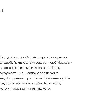
 1
льшой. Грудь орла украшает герб Москвы -
акона с крыльям сидя на коне. Цепь
кружает щит. В лапах орёл держит
ржаву. Под левым крылом изображены гербы
Под правым крылом гербы Польского,
икого княжества Финляндского.