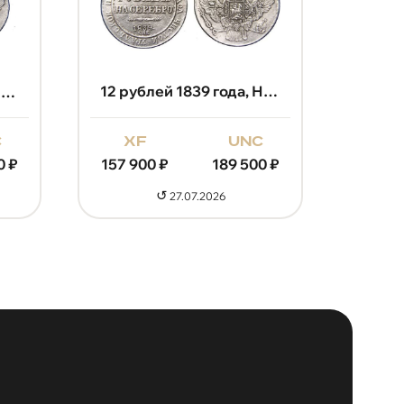
x
157 9
12 рублей 1839 года, Николай 1
12 рублей 1841 года, Николай 1
xf
unc
c
157 900
₽
189 500
₽
0
₽
↺
27.07.2026