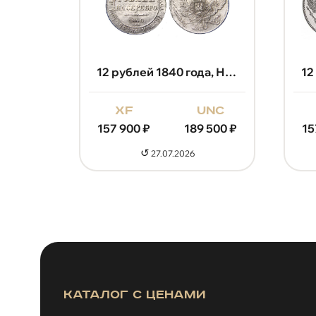
12 рублей 1838 года, Николай 1
12 рублей 1840 года, Николай 1
unc
xf
unc
 500
₽
157 900
₽
189 500
₽
15
↺
27.07.2026
Каталог с ценами