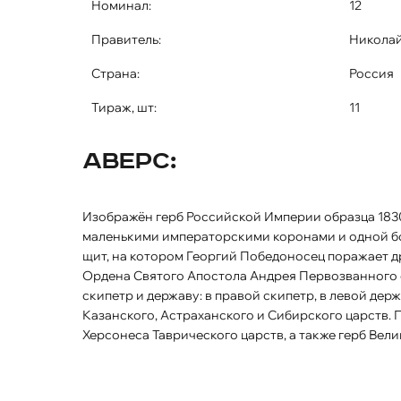
Номинал:
12
Правитель:
Николай
Страна:
Россия
Тираж, шт:
11
Аверс:
Изображён герб Российской Империи образца 1830 года. Двуглавый орёл коронован двумя
маленькими императорскими коронами и одной бо
щит, на котором Георгий Победоносец поражает др
Ордена Святого Апостола Андрея Первозванного о
скипетр и державу: в правой скипетр, в левой де
Казанского, Астраханского и Сибирского царств. 
Херсонеса Таврического царств, а также герб Вел