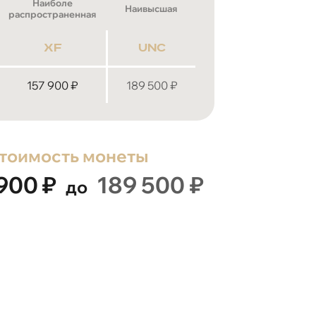
Наиболе
Наивысшая
распространенная
xf
unc
157 900
₽
189 500
₽
тоимость монеты
 900
₽
189 500
₽
до