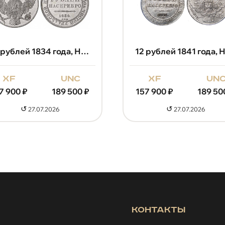
12 рублей 1834 года, Николай 1
xf
unc
xf
un
7 900
₽
189 500
₽
157 900
₽
189 50
↺
↺
27.07.2026
27.07.2026
Контакты