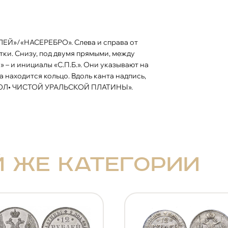
ки. Снизу, под двумя прямыми, между
» – и инициалы «С.П.Б.». Они указывают на
 находится кольцо. Вдоль канта надпись,
8 ДОЛ• ЧИСТОЙ УРАЛЬСКОЙ ПЛАТИНЫ».
й же категории