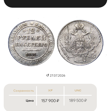
↺
27.07.2026
Сохранность
xf
unc
189 500
₽
157 900
₽
Цена