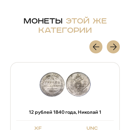
Монеты
этой же
категории
12 рублей 1834
xf
157 900
₽
↺
27.
1840 года, Николай 1
unc