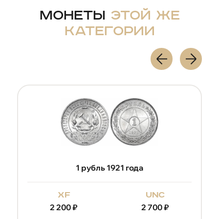
Монеты
этой же
категории
1 рубль 1921 года
xf
unc
2 200
₽
2 700
₽