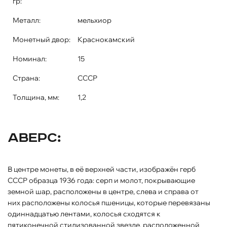
гр:
Металл:
мельхиор
Монетный двор:
Краснокамский
Номинал:
15
Страна:
СССР
Толщина, мм:
1,2
Аверс:
В центре монеты, в её верхней части, изображён герб
СССР образца 1936 года: серп и молот, покрывающие
земной шар, расположены в центре, слева и справа от
них расположены колосья пшеницы, которые перевязаны
одиннадцатью лентами, колосья сходятся к
пятиконечной стилизованной звезде, расположенной