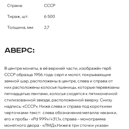
Страна:
СССР
Тираж, шт:
6 500
Толщина, мм:
2,7
Аверс:
В центре монеты, в её верхней части, изображён герб
СССР образца 1956 года: серп и молот, покрывающие
земной шар, расположены в центре, слева и справа от
них расположены колосья пшеницы, которые перевязаны
пятнадцатью лентами, колосья сходятся к пятиконечной
стилизованной звезде, расположенной вверху. Снизу
надпись: «СССР». Ниже слева и справа под короткими
черточками текст: слева обозначение металла чеканки,
его и пробы - «Pd 999»/«31,1», справа – монограмма
монетного двора - «ЛМД».Ниже в три сточки указан