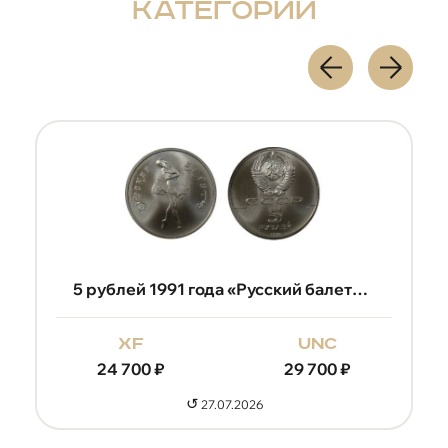
категории
5 рублей 1991 года «Русский балет» (палладий)
xf
unc
24 700
₽
29 700
₽
↺
27.07.2026