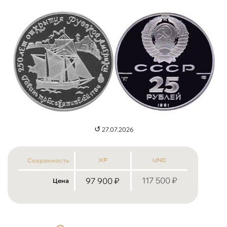
↺
27.07.2026
Сохранность
xf
unc
117 500
₽
97 900
₽
Цена