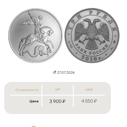
↺
27.07.2026
Сохранность
xf
unc
4 550
₽
3 900
₽
Цена