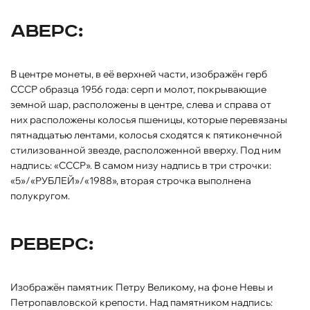
Аверс:
В центре монеты, в её верхней части, изображён герб
СССР образца 1956 года: серп и молот, покрывающие
земной шар, расположены в центре, слева и справа от
них расположены колосья пшеницы, которые перевязаны
пятнадцатью лентами, колосья сходятся к пятиконечной
стилизованной звезде, расположенной вверху. Под ним
надпись: «СССР». В самом низу надпись в три строчки:
«5»/«РУБЛЕЙ»/«1988», вторая строчка выполнена
полукругом.
Реверс:
Изображён памятник Петру Великому, на фоне Невы и
Петропавловской крепости. Над памятником надпись: