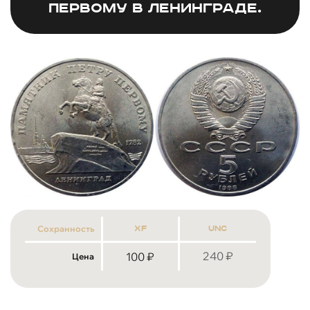
Первому в Ленинграде.
Сохранность
xf
unc
240
₽
100
₽
Цена