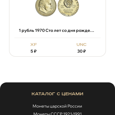
1 рубль 1970 Сто лет со дня рождения Владимира Ильича Ленина
xf
unc
5
₽
30
₽
Каталог с ценами
Монеты царской России
Монеты СССР 1921-1991