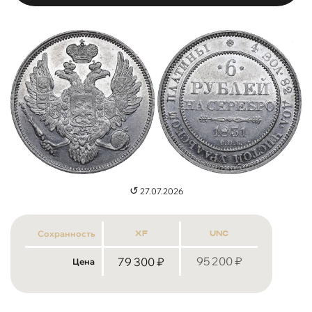
↺
27.07.2026
Сохранность
xf
unc
95 200
₽
79 300
₽
Цена