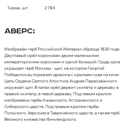
Тираж, шт:
2 784
Аверс:
Изображён герб Российской Империи образца 1830 года.
Двуглавый орёл коронован двумя маленькими
императорскими коронами и одной большой. Грудь орла
украшает герб Москвы - щит, на котором Георгий
Победоносец поражает дракона с крыльям сидя на коне.
Цепь Ордена Святого Апостола Андрея Первозванного
окружает щит. В лапах орёл держит скипетр и державу: в
правой скипетр, в левой державу. Под левым крылом
изображены гербы Казанского, Астраханского и
Сибирского царств. Под правым крылом гербы
Польского, Херсонеса Таврического царств, а также герб
Великого княжества Финляндского.