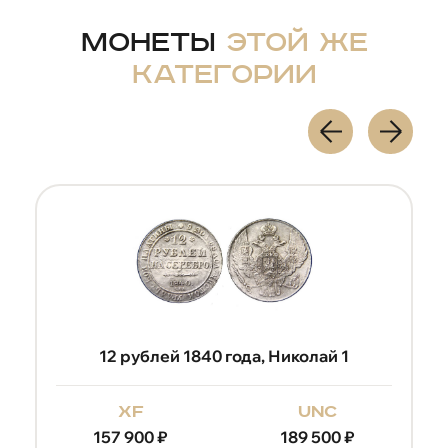
Монеты
этой же
категории
12 рублей 1840 года, Николай 1
xf
unc
157 900
₽
189 500
₽