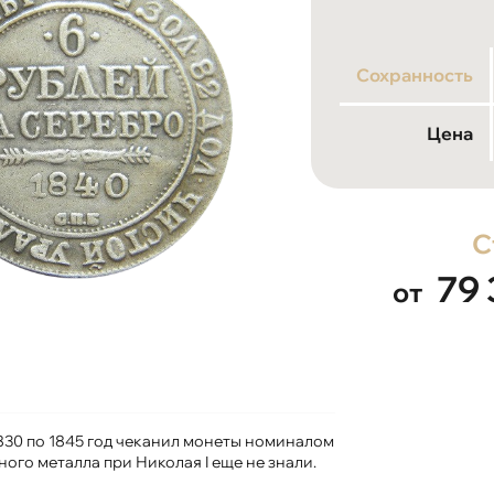
Сохранность
Цена
С
79
от
830 по 1845 год чеканил монеты номиналом
ого металла при Николая I еще не знали.