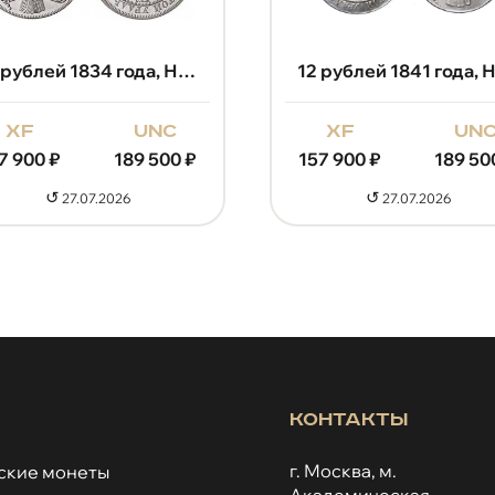
12 рублей 1834 года, Николай 1
xf
unc
xf
un
7 900
₽
189 500
₽
157 900
₽
189 50
↺
↺
27.07.2026
27.07.2026
Контакты
г. Москва, м.
ские монеты