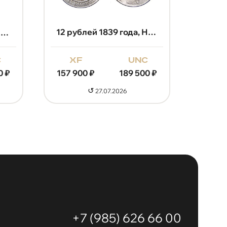
12 рублей 1839 года, Николай 1
12 рублей 1841 года, Николай 1
xf
unc
c
157 900
₽
189 500
₽
0
₽
↺
27.07.2026
+7 (985) 626 66 00