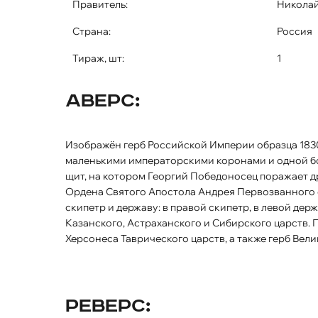
Правитель:
Николай
Страна:
Россия
Тираж, шт:
1
Аверс:
Изображён герб Российской Империи образца 1830 года. Двуглавый орёл коронован двумя
маленькими императорскими коронами и одной бо
щит, на котором Георгий Победоносец поражает др
Ордена Святого Апостола Андрея Первозванного о
скипетр и державу: в правой скипетр, в левой де
Казанского, Астраханского и Сибирского царств. 
Херсонеса Таврического царств, а также герб Вел
Реверс: