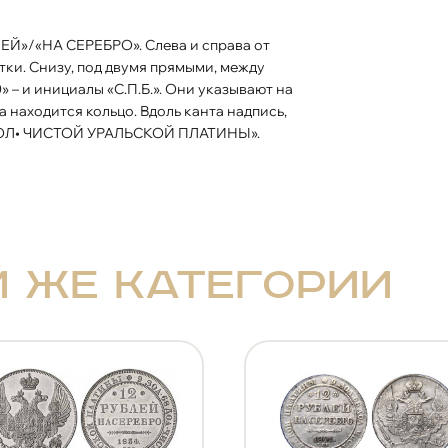
ки. Снизу, под двумя прямыми, между
» – и инициалы «С.П.Б.». Они указывают на
 находится кольцо. Вдоль канта надпись,
2 ДОЛ• ЧИСТОЙ УРАЛЬСКОЙ ПЛАТИНЫ».
й же категории