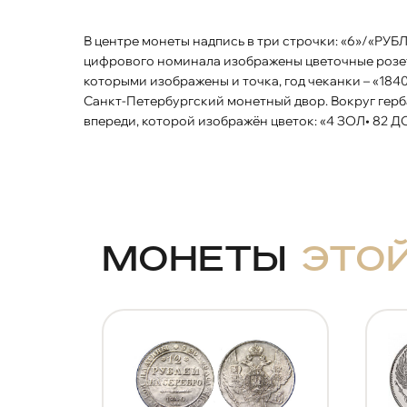
В центре монеты надпись в три строчки: «6»/«РУБЛЕЙ»/«НА СЕРЕБРО». Слева и справа от
цифрового номинала изображены цветочные розет
которыми изображены и точка, год чеканки – «1840
Санкт-Петербургский монетный двор. Вокруг герба
впереди, которой изображён цветок: «4 ЗОЛ• 8
Монеты
это