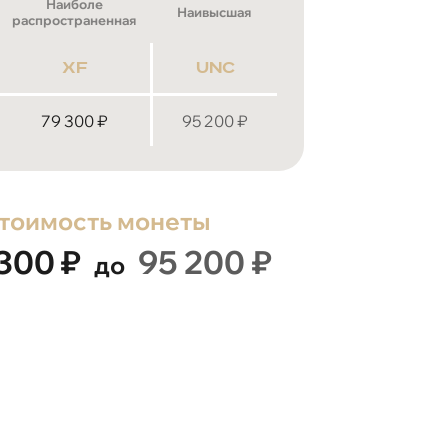
Наиболе
Наивысшая
распространенная
xf
unc
79 300
₽
95 200
₽
тоимость монеты
 300
₽
95 200
₽
до