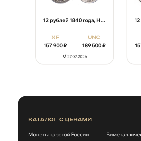
12 рублей 1838 года, Николай 1
12 рублей 1840 года, Николай 1
unc
xf
unc
 500
₽
157 900
₽
189 500
₽
15
↺
27.07.2026
Каталог с ценами
Монеты царской России
Биметалличе