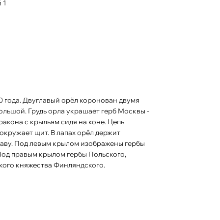
 1
льшой. Грудь орла украшает герб Москвы -
акона с крыльям сидя на коне. Цепь
кружает щит. В лапах орёл держит
ржаву. Под левым крылом изображены гербы
Под правым крылом гербы Польского,
икого княжества Финляндского.