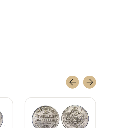
x
157 9